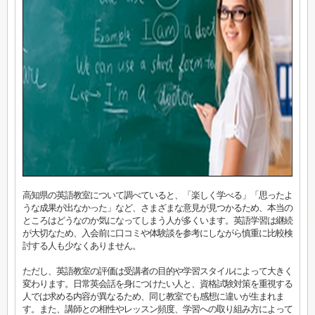
高知県の英語教室について調べていると、「楽しく学べる」「思ったよ
うな成果が出なかった」など、さまざまな意見が見つかるため、本当の
ところはどうなのか気になってしまう人が多くいます。英語学習は継続
が大切なため、入会前に口コミや体験談を参考にしながら慎重に比較検
討する人も少なくありません。
ただし、英語教室の評価は受講者の目的や学習スタイルによって大きく
変わります。日常英会話を身につけたい人と、資格試験対策を重視する
人では求める内容が異なるため、同じ教室でも感想に違いが生まれま
す。また、講師との相性やレッスン頻度、学習への取り組み方によって