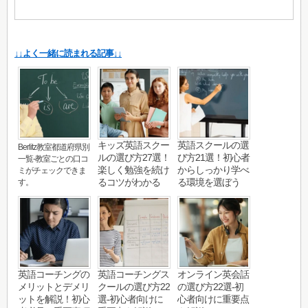
↓↓よく一緒に読まれる記事↓↓
キッズ英語スクー
英語スクールの選
Berlitz教室都道府県別
ルの選び方27選！
び方21選！初心者
一覧-教室ごとの口コ
楽しく勉強を続け
からしっかり学べ
ミがチェックできま
るコツがわかる
る環境を選ぼう
す。
英語コーチングの
英語コーチングス
オンライン英会話
メリットとデメリ
クールの選び方22
の選び方22選-初
ットを解説！初心
選-初心者向けに
心者向けに重要点