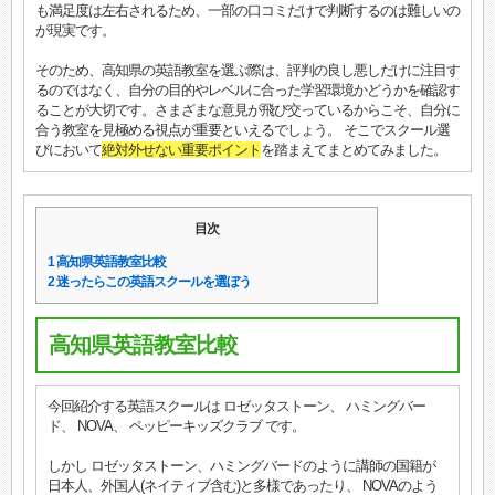
も満足度は左右されるため、一部の口コミだけで判断するのは難しいの
が現実です。
そのため、高知県の英語教室を選ぶ際は、評判の良し悪しだけに注目す
るのではなく、自分の目的やレベルに合った学習環境かどうかを確認す
ることが大切です。さまざまな意見が飛び交っているからこそ、自分に
合う教室を見極める視点が重要といえるでしょう。 そこでスクール選
びにおいて
絶対外せない重要ポイント
を踏まえてまとめてみました。
目次
1
高知県英語教室比較
2
迷ったらこの英語スクールを選ぼう
高知県英語教室比較
今回紹介する英語スクールは ロゼッタストーン、 ハミングバー
ド、 NOVA、 ペッピーキッズクラブ です。
しかし ロゼッタストーン、ハミングバードのように講師の国籍が
日本人、外国人(ネイティブ含む)と多様であったり、 NOVAのよう