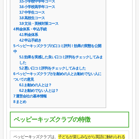
3.5
小学校中学年コース
3.6
小学校高学年コース
3.7
中学生コース
3.8
高校生コース
3.9
文法・英検対策コース
4
料金体系・申込手続
4.1
料金体系
4.2
申込手続き
5
ペッピーキッズクラブの口コミ評判！効果の実態を公開
中
5.1
効果を実感した良い口コミ評判をチェックしてみま
した
5.2
悪い口コミ評判をチェックしてみました
6
ペッピーキッズクラブがお勧めの人とお勧めでない人に
ついての意見
6.1
お勧めの人とは？
6.2
お勧めでない人とは？
7
運営会社の基本情報
8
まとめ
ペッピーキッズクラブの特徴
ペッピーキッズクラブは、
子どもが楽しみながら英語に触れられる