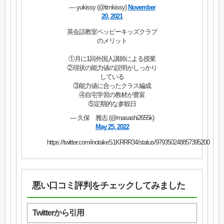
— yukissy (@timkissy)
November
20, 2021
英会話教室ペッピーキッズクラブ
のメリット
①月に1回外国人講師による授業
②現状の能力値の説明がしっかり
している
③能力値に合ったクラス編成
④自宅学習の教材が豊富
⑤定期的な参観日
— 久保 雅志 (@masashi2655k)
May 25, 2022
https://twitter.com/inotakeS1KRRR34/status/979350248857395200
悪い口コミ評判をチェックしてみました
Twitterから引用