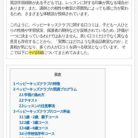
英語学習経験がある子どもでは、レッスンに対する印象が異なる場合が
あります。また、講師との相性や教室の雰囲気によっても感じ方が変わ
るため、さまざまな体験談が投稿されています。
このように、ペッピーキッズクラブに関する口コミは、子ども一人ひと
りの性格や学習状況、保護者の期待などが反映されているため、評価が
一つに決まっているわけではありません。良い口コミだけでなく異なる
意見も存在することから、「実際にはどのような英会話教室なのか」と
真相が気になり、多くの人が口コミを調べる状況となっています。 そ
こで以下に
その詳細
についてまとめてみました。
目次
1
ペッピーキッズクラブの特徴
2
ペッピーキッズクラブの受講プログラム
2.1
学習の進め方
2.2
テキスト
2.3
レッスンの注意事項
3
ペッピーキッズクラブのコース料金
3.1
1歳・2歳、親子コース
3.2
2歳・3歳コース
3.3
4歳～6歳コース
3.4
小学校低学年コース