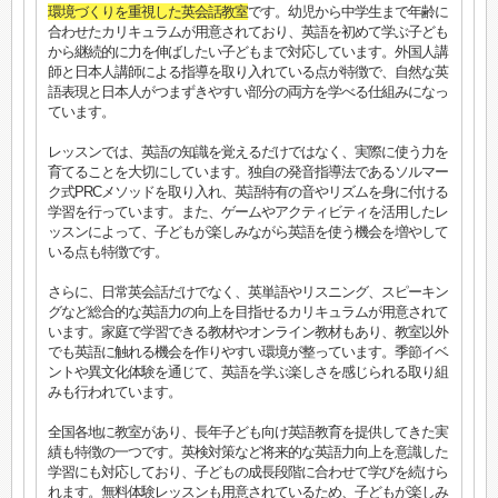
環境づくりを重視した英会話教室
です。幼児から中学生まで年齢に
合わせたカリキュラムが用意されており、英語を初めて学ぶ子ども
から継続的に力を伸ばしたい子どもまで対応しています。外国人講
師と日本人講師による指導を取り入れている点が特徴で、自然な英
語表現と日本人がつまずきやすい部分の両方を学べる仕組みになっ
ています。
レッスンでは、英語の知識を覚えるだけではなく、実際に使う力を
育てることを大切にしています。独自の発音指導法であるソルマー
ク式PRCメソッドを取り入れ、英語特有の音やリズムを身に付ける
学習を行っています。また、ゲームやアクティビティを活用したレ
ッスンによって、子どもが楽しみながら英語を使う機会を増やして
いる点も特徴です。
さらに、日常英会話だけでなく、英単語やリスニング、スピーキン
グなど総合的な英語力の向上を目指せるカリキュラムが用意されて
います。家庭で学習できる教材やオンライン教材もあり、教室以外
でも英語に触れる機会を作りやすい環境が整っています。季節イベ
ントや異文化体験を通じて、英語を学ぶ楽しさを感じられる取り組
みも行われています。
全国各地に教室があり、長年子ども向け英語教育を提供してきた実
績も特徴の一つです。英検対策など将来的な英語力向上を意識した
学習にも対応しており、子どもの成長段階に合わせて学びを続けら
れます。無料体験レッスンも用意されているため、子どもが楽しみ