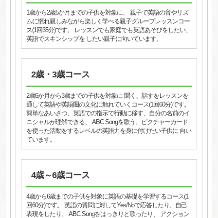
1歳から2歳5か月までの子供を対象に、 親子で英語の音やリズ
ムに慣れ親しみながら楽しく学べる親子グループレッスンコー
ス(1回35分)です。 レッスンでも家庭でも英語あそびをしたい、
英語でスキンシップを したい親子に向いています。
2歳・3歳コース
2歳6か月から3歳までの子供を対象に 聞く、話すをレッスンを
通して英語や英語圏の文化に触れていくコース(1回60分)です。
簡単なあいさつ、英語での指示で行動に移す、自分の名前のイ
ニシャルが理解できる、 ABC Songを歌う、ピクチャーカード
を使った活動をするレベルの英語力を身に付けたい子供に 向い
ています。
4歳～6歳コース
4歳から6歳までの子供を対象に英語の基礎を学習するコース(1
回60分)です。 英語の質問に対してYes/Noで応答したり、自己
表現をしたり、 ABC Songをはっきりと歌ったり、 アクション