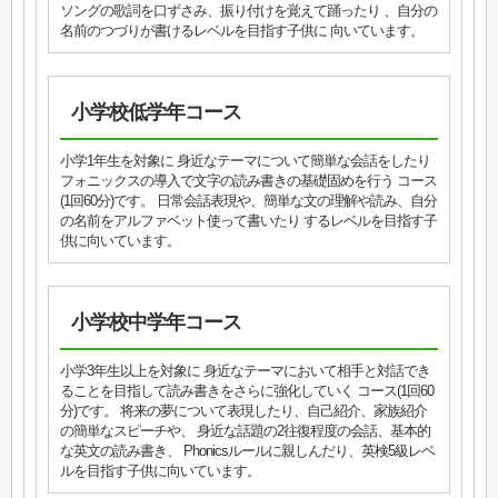
ソングの歌詞を口ずさみ、振り付けを覚えて踊ったり 、自分の
名前のつづりが書けるレベルを目指す子供に 向いています。
小学校低学年コース
小学1年生を対象に 身近なテーマについて簡単な会話をしたり
フォニックスの導入で文字の読み書きの基礎固めを行う コース
(1回60分)です。 日常会話表現や、簡単な文の理解や読み、自分
の名前をアルファベット使って書いたり するレベルを目指す子
供に向いています。
小学校中学年コース
小学3年生以上を対象に 身近なテーマにおいて相手と対話でき
ることを目指して読み書きをさらに強化していく コース(1回60
分)です。 将来の夢について表現したり、自己紹介、家族紹介
の簡単なスピーチや、 身近な話題の2往復程度の会話、基本的
な英文の読み書き、 Phonicsルールに親しんだり、英検5級レベ
ルを目指す子供に向いています。