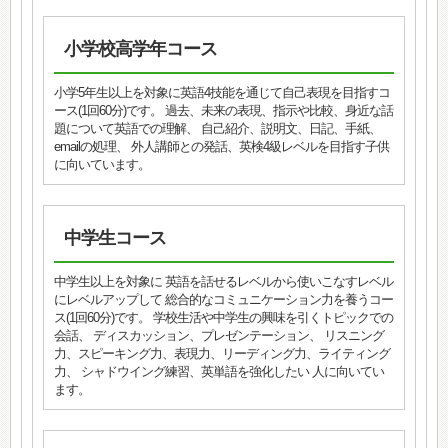
小学校高学年コース
小学5年生以上を対象に英語4技能を通じて自己表現を目指すコ
ース(1回60分)です。 過去、未来の表現、指示や比較、身近な話
題について英語での理解、 自己紹介、説明文、日記、手紙、
emailの処理、 外人講師との発話、英検4級レベルを目指す子供
に向いています。
中学生コース
中学生以上を対象に 英語を話せるレベルから使いこなすレベル
にレベルアップして 総合的なコミュニケーション力を養うコー
ス(1回60分)です。 学校生活や中学生の興味を引くトピックでの
会話、 ディスカッション、プレゼンテーション、 リスニング
力、スピーキング力、表現力、リーディング力、ライティング
力、 シャドウイング練習、英単語を強化したい 人に向いてい
ます。