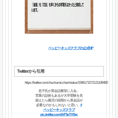
ペッピーキッズクラブの公式HP
Twitterから引用
https://twitter.com/chuchumicchan/status/1586171572121108480
息子氏が英会話教室に入会。
営業の話術もあるが大学受験を見
据えたら園児の段階から英会話が
必要なのかもしれないと思い。
#
ペッピーキッズクラブ
pic.twitter.com/jhF5pTV0ec