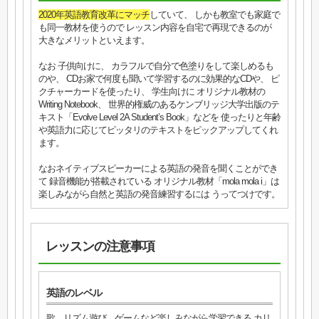
2020年英語教育改革にマッチ
していて、 しかも教室でも家庭で
も同一教材を使うので レッスン内容を自宅で再現できるのが
大きなメリットといえます。
なお 子供向けに、 カラフルで自分で色塗りをして楽しめるも
のや、 CDお家で何度も聞いて学習するのに効果的なCDや、 ピ
クチャーカードを使ったり、 学生向けに オリジナル教材の
Writing Notebook、 世界的権威のあるケンブリッジ大学出版のテ
キスト「Evolve Level 2A Student’s Book」などを 使ったりと年齢
や英語力に応じてピッタリのテキストをピックアップしてくれ
ます。
なおネイティブスピーカーによる英語の発音を聞くことができ
て 録音機能が搭載されている オリジナル教材「mola mola i」は
楽しみながら自然と英語の発音練習するには うってつけです。
レッスンの注意事項
英語のレベル
歌、リズム遊び、ゲームなど楽しみながら学習できる カリ