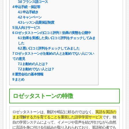
3.6
フランス語コース
4
申込手続・保証等
4.1
申込手続き
4.2
キャンペーン
4.3
レッスン品質保証制度
5
法人向けサービス
6
ロゼッタストーンの口コミ評判！効果の実態を公開中
6.1
効果を実感した良い口コミ評判をチェックしてみま
した
6.2
悪い口コミ評判をチェックしてみました
7
ロゼッタストーンがお勧めの人とお勧めでない人につい
ての意見
7.1
お勧めの人とは？
7.2
お勧めでない人とは？
8
運営会社の基本情報
9
まとめ
ロゼッタストーンの特徴
ロゼッタストーンは、翻訳や暗記に頼るのではなく、
英語を英語の
まま理解する力を育てることを重視した語学学習サービス
です。独
自の学習システムによって、イメージや音声を結び付けながら自然
に言語を身に付ける仕組みが取り入れられており、英語初心者でも