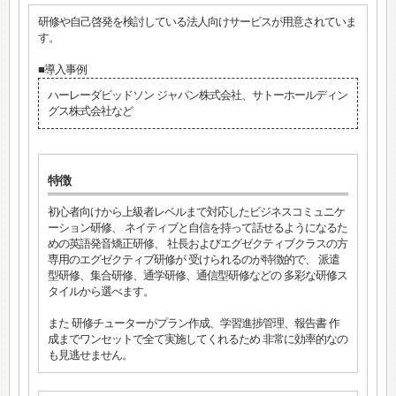
研修や自己啓発を検討している法人向けサービスが用意されていま
す。
■導入事例
ハーレーダビッドソン ジャパン株式会社、サトーホールディン
グス株式会社など
特徴
初心者向けから上級者レベルまで対応したビジネスコミュニケ
ーション研修、 ネイティブと自信を持って話せるようになるた
めの英語発音矯正研修、 社長およびエグゼクティブクラスの方
専用のエグゼクティブ研修が 受けられるのが特徴的で、 派遣
型研修、集合研修、通学研修、通信型研修などの 多彩な研修ス
タイルから選べます。
また 研修チューターがプラン作成、学習進捗管理、報告書 作
成までワンセットで全て実施してくれるため 非常に効率的なの
も見逃せません。