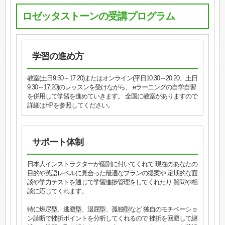
ロゼッタストーンの受講プログラム
学習の進め方
教室(土日9:30～17:20)またはオンライン(平日10:30～20:20、土日
9:30～17:20)のレッスンを受けながら、 eラーニングの自学自習
を併用して学習を進めていきます。 全国に教室がありますので
詳細はHPを参照してください。
サポート体制
日本人インストラクターが個別に付いてくれて 現在のあなたの
目的や英語レベルに見合った最適なプランの提案や 定期的な面
談や学力テストを通じて学習進捗管理をしてくれたり 質問や相
談に応じてくれます。
特に燃尽型、逃避型、退屈型、孤独型など 独自のモチベーショ
ン診断で挫折ポイントを分析してくれるので 挫折を回避して継