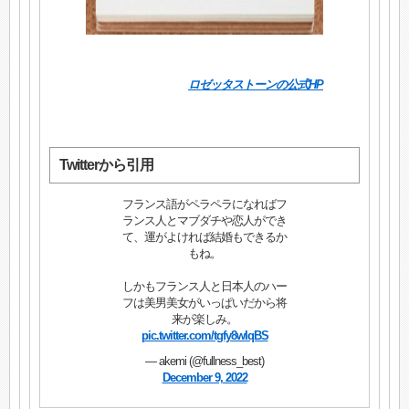
ロゼッタストーンの公式HP
Twitterから引用
フランス語がペラペラになればフ
ランス人とマブダチや恋人ができ
て、運がよければ結婚もできるか
もね。
しかもフランス人と日本人のハー
フは美男美女がいっぱいだから将
来が楽しみ。
pic.twitter.com/tgfy8wIqBS
— akemi (@fullness_best)
December 9, 2022