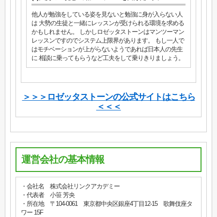
他人が勉強をしている姿を見ないと勉強に身が入らない人
は 大勢の生徒と一緒にレッスンが受けられる環境を求める
かもしれません。 しかしロゼッタストーンはマンツーマン
レッスンですのでシステム上限界があります。 もし一人で
はモチベーションが上がらないようであれば日本人の先生
に 相談に乗ってもらうなど工夫をして乗りきりましょう。
＞＞＞ロゼッタストーンの公式サイトはこちら
＜＜＜
運営会社の基本情報
・会社名 株式会社リンクアカデミー
・代表者 小笹 芳央
・所在地 〒104-0061 東京都中央区銀座4丁目12-15 歌舞伎座タ
ワー 15F