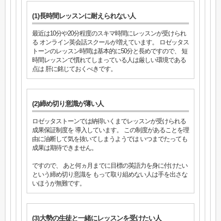
(1)長時間レッスンに耐えられない人
最近は10分や20分程度のスキマ時間にレッスンが受けられ
る オンライン英会話スクールが増えています。 ロゼッタス
トーンのレッスン時間は基本的に50分と長めですので、 短
時間レッスンで慣れてしまっている人は厳しい環境である
点は 肝に銘じておくべきです。
(2)締め切り意識が薄い人
ロゼッタストーンでは納得いくまでレッスンが受けられる
成果保証制度を 導入しています。 この制度があることを理
由に油断して気を抜いてしまうようでは いつまでたっても
成果は期待できません。
ですので、 あと何ヵ月までに目標の英語力を身に付けたい
という締め切り意識を もって取り組めない人は手を出さな
いほうが無難です。
(3)大勢の生徒と一緒にレッスンを受けたい人