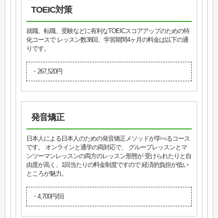
TOEIC対策
就職、転職、受験などに有利なTOEICスコアアップのための特
化コースで レッスン数38回、学習期間4ヶ月の料金は以下の通
りです。
・267,520円
発音矯正
日本人による日本人のための発音矯正メソッドが学べるコース
です。 オンラインと通学の両対応で、 グループレッスンとマ
ンツーマンレッスンの両方のレッスン形態が 受けられたりと自
由度が高く、1回当たりの料金制度ですので 経済的負担が低い
ところが魅力。
・4,700円/回