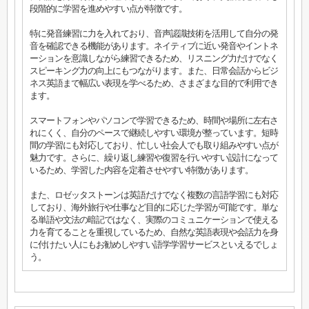
段階的に学習を進めやすい点が特徴です。
特に発音練習に力を入れており、音声認識技術を活用して自分の発
音を確認できる機能があります。ネイティブに近い発音やイントネ
ーションを意識しながら練習できるため、リスニング力だけでなく
スピーキング力の向上にもつながります。また、日常会話からビジ
ネス英語まで幅広い表現を学べるため、さまざまな目的で利用でき
ます。
スマートフォンやパソコンで学習できるため、時間や場所に左右さ
れにくく、自分のペースで継続しやすい環境が整っています。短時
間の学習にも対応しており、忙しい社会人でも取り組みやすい点が
魅力です。さらに、繰り返し練習や復習を行いやすい設計になって
いるため、学習した内容を定着させやすい特徴があります。
また、ロゼッタストーンは英語だけでなく複数の言語学習にも対応
しており、海外旅行や仕事など目的に応じた学習が可能です。単な
る単語や文法の暗記ではなく、実際のコミュニケーションで使える
力を育てることを重視しているため、自然な英語表現や会話力を身
に付けたい人にもお勧めしやすい語学学習サービスといえるでしょ
う。