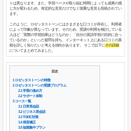
トは異なります。また、学習ペースや取り組む時間によっても成果の感
じ方が変わるため、肯定的な意見だけでなく慎重な意見も投稿されてい
ます。
このように、ロゼッタストーンにはさまざまな口コミが存在し、利用者
によって印象が異なっています。そのため、受講や利用を検討している
人ほど「実際の学習効果はどうなのか」「自分の英語学習の目的に合っ
ているのか」といった疑問を持ち、インターネット上にある口コミの真
相を詳しく知りたいと考える傾向があります。 そこで以下に
その詳細
についてまとめてみました。
目次
1
ロゼッタストーンの特徴
2
ロゼッタストーンの受講プログラム
2.1
学習の進め方
2.2
サポート体制
3
コース一覧
3.1
日常英会話
3.2
ビジネス英会話
3.3
TOEIC対策
3.4
発音矯正
3.5
短期集中プラン