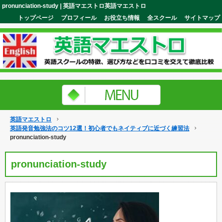
pronunciation-study | 英語マエストロ英語マエストロ
トップページ
プロフィール
お役立ち情報
全スクール
サイトマップ
英語マエストロ
英語発音勉強法のコツ12選！初心者でもネイティブに近づく練習法
pronunciation-study
pronunciation-study