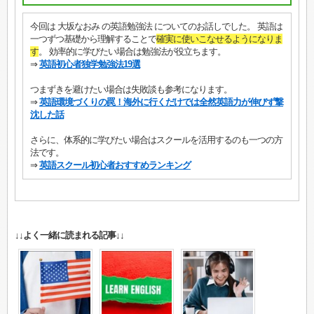
今回は 大坂なおみ の英語勉強法 についてのお話しでした。 英語は
一つずつ基礎から理解することで
確実に使いこなせるようになりま
す
。 効率的に学びたい場合は勉強法が役立ちます。
⇒
英語初心者独学勉強法19選
つまずきを避けたい場合は失敗談も参考になります。
⇒
英語環境づくりの罠！海外に行くだけでは全然英語力が伸びず撃
沈した話
さらに、体系的に学びたい場合はスクールを活用するのも一つの方
法です。
⇒
英語スクール初心者おすすめランキング
↓↓よく一緒に読まれる記事↓↓