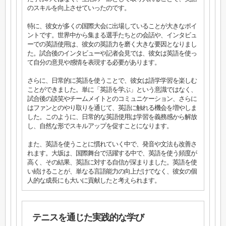
のスキルを向上させていったのです。
特に、彼女が多くの国際大会に出場していることが大きなポイ
ントです。世界中から集まる選手たちとの会話や、インタビュ
ーでの英語使用は、彼女の英語力を磨く大きな要因となりまし
た。試合後のインタビューや記者会見では、彼女は英語を使っ
て自分の意見や感情を表現する必要があります。
さらに、日常的に英語を使うことで、彼女は語学学習を楽しむ
ことができました。単に「英語を学ぶ」という意識ではなく、
試合後の談笑やチームメイトとのコミュニケーション、さらに
はファンとのやり取りを通じて、英語に触れる機会を増やしま
した。このように、日常的な英語使用は学習を義務感から解放
し、自然な形でスキルアップを促すことになります。
また、英語を使うことに慣れていく中で、発音や文法も改善さ
れます。大坂は、国際舞台で活躍する中で、英語を使う頻度が
高く、その結果、英語に対する自信が深まりました。英語を使
い続けることが、単なる言語能力の向上だけでなく、彼女の個
人的な成長にも大いに貢献したと考えられます。
テニスを通じた実践的な学び