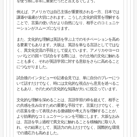
を使う際に非常に重要だったと言えるでしょう。
例えば、アメリカでは自己主張が重要視される一方、日本では
謙遜や遠慮が大切にされます。こうした文化的背景を理解する
ことで、言葉の使い方がより自然になり、相手とのコミュニケ
ーションがスムーズになります。
また、文化的な理解は英語を学ぶ上でのモチベーションを高め
る要素でもあります。大坂は、英語を単なる言語としてではな
く、異文化交流の手段として捉えています。アメリカやヨーロ
ッパなどの国々で試合をする際には、その土地の文化に触れる
ことも多く、それが英語学習に対する意欲をさらに高めること
につながりました。
試合後のインタビューや記者会見では、単に自分のプレーにつ
いて話すだけでなく、時には文化的な視点から意見を述べるこ
ともあり、そのための文化的な知識が大いに役立っています。
文化的な理解を深めることは、言語学習の枠を超えて、相手と
の共感を生み出すための重要な手段です。言葉だけでなく、そ
の言葉を使って表現される価値観や考え方を理解することが、
より効果的なコミュニケーションを可能にします。大坂なおみ
は、言語を学ぶ過程で異文化に触れることを積極的に取り入
れ、その結果として、英語力の向上だけでなく、国際的な環境
での適応力も高めました。