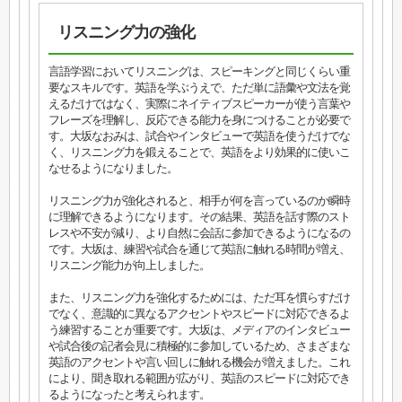
リスニング力の強化
言語学習においてリスニングは、スピーキングと同じくらい重
要なスキルです。英語を学ぶうえで、ただ単に語彙や文法を覚
えるだけではなく、実際にネイティブスピーカーが使う言葉や
フレーズを理解し、反応できる能力を身につけることが必要で
す。大坂なおみは、試合やインタビューで英語を使うだけでな
く、リスニング力を鍛えることで、英語をより効果的に使いこ
なせるようになりました。
リスニング力が強化されると、相手が何を言っているのか瞬時
に理解できるようになります。その結果、英語を話す際のスト
レスや不安が減り、より自然に会話に参加できるようになるの
です。大坂は、練習や試合を通じて英語に触れる時間が増え、
リスニング能力が向上しました。
また、リスニング力を強化するためには、ただ耳を慣らすだけ
でなく、意識的に異なるアクセントやスピードに対応できるよ
う練習することが重要です。大坂は、メディアのインタビュー
や試合後の記者会見に積極的に参加しているため、さまざまな
英語のアクセントや言い回しに触れる機会が増えました。これ
により、聞き取れる範囲が広がり、英語のスピードに対応でき
るようになったと考えられます。