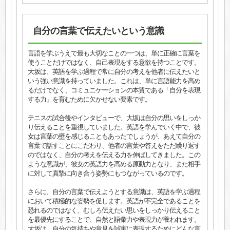
自分の言葉で伝えたいという意識
言語を学ぶうえで最も大切なことの一つは、単に正確に言葉を
使うことだけではなく、自己表現をする意欲を持つことです。
大坂は、英語を学ぶ過程で常に自分の考えを他者に伝えたいと
いう強い意識を持っていました。これは、単に言語能力を高め
るだけでなく、コミュニケーションの本質である「自分を表現
する力」を育むために欠かせない要素です。
テニスの試合後やインタビューで、大坂は自分の思いをしっか
り伝えることを重視していました。英語を学んでいく中で、彼
女は言葉の壁を感じることもあったでしょうが、あえて自分の
言葉で話すことにこだわり、他者の言葉や答えをただ繰り返す
のではなく、自分の考えを伝える力を伸ばしてきました。この
ような意識が、彼女の英語力を高める原動力となり、また相手
に対して真摯に向き合う姿勢にもつながっているのです。
さらに、自分の言葉で伝えようとする意識は、英語を学ぶ過程
において積極的な姿勢を促します。英語が不完全であることを
恐れるのではなく、むしろ伝えたい思いをしっかり伝えること
を最優先にすることで、自然と語彙力や表現力が養われます。
大坂は、自分の気持ちや意見を誠実に表現するためにどんな言