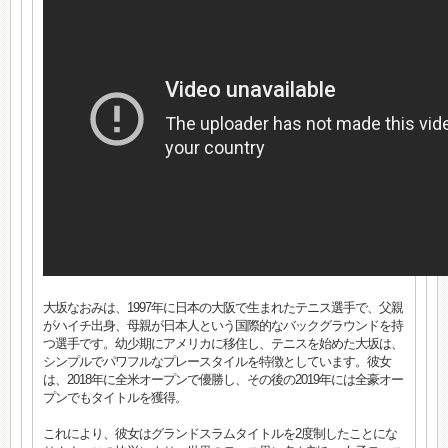
大坂なおみは、1997年に日本の大阪で生まれたテニス選手で、父親
がハイチ出身、母親が日本人という国際的なバックグラウンドを持
つ選手です。幼少期にアメリカに移住し、テニスを始めた大坂は、
シンプルでパワフルなプレースタイルを特徴としています。彼女
は、2018年に全米オープンで優勝し、その後の2019年には全豪オー
プンでもタイトルを獲得。
これにより、彼女はグランドスラムタイトルを2度制したことにな