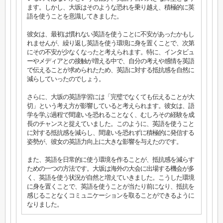
ます。しかし、大坂はそのような恐れを乗り越え、積極的に英
語を使うことを意識してきました。
彼女は、最初は慣れない英語を使うことに不安があったかもし
れませんが、繰り返し英語を使う環境に身を置くことで、次第
にその不安が少なくなったと考えられます。特に、インタビュ
ーやメディアとの接触が増える中で、自分の考えや感情を英語
で伝えることが求められたため、英語に対する抵抗感を自然に
減らしていったのでしょう。
さらに、大坂の英語学習には「完璧でなくても伝えることが大
切」という考え方が影響していると考えられます。彼女は、語
学を学ぶ過程で間違いを恐れることなく、むしろその経験を成
長のチャンスと捉えていました。このように、英語を使うこと
に対する抵抗感を減らし、間違いを恐れずに積極的に発信する
姿勢が、彼女の英語力向上に大きな影響を与えたのです。
また、英語を日常的に使う環境を作ることが、抵抗感を減らす
ための一つの方法です。大坂は海外の大会に出場する機会が多
く、英語を使う状況が自然と増えていきました。こうした環境
に身を置くことで、英語を使うことが当たり前になり、抵抗を
感じることなくコミュニケーションを取ることができるように
なりました。