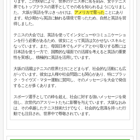
ります。この快挙により、世界のテニス界に名を刻み、女子テニス
界でもトップクラスの選手としてその名を知られるようになりまし
た。 大坂が英語を学ぶきっかけは、
アメリカで育った
ことにあり
ます。幼少期から英語に触れる環境で育ったため、自然と英語を習
得しました。
テニスの大会では、英語を使ってインタビューやコミュニケーショ
ンを行う必要があるため、彼女にとって英語は欠かせないスキルと
なっています。また、母国日本でもメディアとやり取りする際には
日本語を使う一方で、国際的な場面での活躍を考えると英語の重要
性を実感し、積極的に英語を活用しています。
大坂の活躍はテニスの世界だけにとどまらず、社会的な活動にも広
がっています。彼女は人権や社会問題にも関心があり、特にブラッ
ク・ライヴズ・マター運動に賛同し、そのメッセージを大会で発信
することが多くあります。
スポーツ選手としての枠を超え、社会に対する強いメッセージを発
信し、次世代のアスリートたちに影響を与えています。大坂なおみ
は、その卓越したテニス技術だけでなく、社会的な意識を持った行
動でも注目され、世界中で尊敬されています。