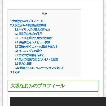
目次
1
大坂なおみのプロフィール
2
大坂なおみの英語勉強法10選
2.1
バイリンガル環境で育った
2.2
日常的な英語の使用
2.3
テニスを通じた実践的な学び
2.4
積極的なインタビュー参加
2.5
英語を使うことへの抵抗を減らす
2.6
リスニング力の強化
2.7
文化的な理解を深めた
2.8
自分の言葉で伝えたいという意識
2.9
努力と反復
2.10
他者とのコミュニケーションを楽しむ
3
まとめ
大坂なおみのプロフィール