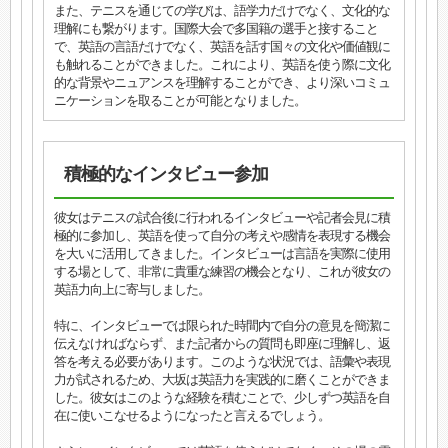
また、テニスを通じての学びは、語学力だけでなく、文化的な
理解にも繋がります。国際大会で多国籍の選手と接すること
で、英語の言語だけでなく、英語を話す国々の文化や価値観に
も触れることができました。これにより、英語を使う際に文化
的な背景やニュアンスを理解することができ、より深いコミュ
ニケーションを取ることが可能となりました。
積極的なインタビュー参加
彼女はテニスの試合後に行われるインタビューや記者会見に積
極的に参加し、英語を使って自分の考えや感情を表現する機会
を大いに活用してきました。インタビューは言語を実際に使用
する場として、非常に貴重な練習の機会となり、これが彼女の
英語力向上に寄与しました。
特に、インタビューでは限られた時間内で自分の意見を簡潔に
伝えなければならず、また記者からの質問も即座に理解し、返
答を考える必要があります。このような状況では、語彙や表現
力が試されるため、大坂は英語力を実践的に磨くことができま
した。彼女はこのような経験を積むことで、少しずつ英語を自
在に使いこなせるようになったと言えるでしょう。