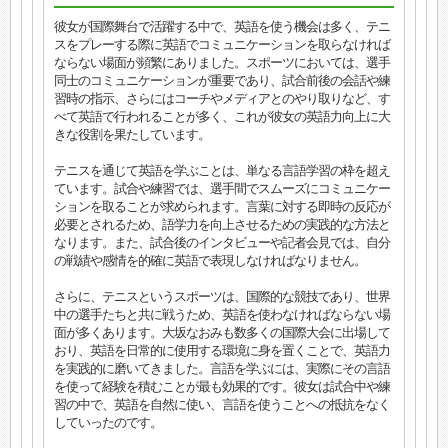
彼女が国際舞台で活躍する中で、英語を使う機会は多く、テニ
スをプレーする際に英語でコミュニケーションを取らなければ
ならない場面が頻繁にありました。スポーツにおいては、選手
同士のコミュニケーションが重要であり、試合前後の会話や練
習時の指示、さらにはコーチやメディアとのやり取りなど、す
べて英語で行われることが多く、これが彼女の英語力向上に大
きな役割を果たしています。
テニスを通じて英語を学ぶことは、単なる言語学習の枠を超え
ています。試合や練習では、選手間でスムーズにコミュニケー
ションを取ることが求められます。言葉に対する即時の反応が
必要とされるため、語学力を向上させるための実践的な方法と
なります。また、試合後のインタビューや記者会見では、自分
の戦績や感情を的確に英語で表現しなければなりません。
さらに、テニスというスポーツは、国際的な競技であり、世界
中の選手たちと共に戦うため、英語を使わなければならない場
面が多くあります。大坂なおみも数多くの国際大会に出場して
おり、英語を日常的に使用する環境に身を置くことで、英語力
を実践的に磨いてきました。言語を学ぶには、実際にその言語
を使って経験を積むことが最も効果的です。彼女は試合中や練
習の中で、英語を自然に使い、言語を使うことへの抵抗をなく
していったのです。