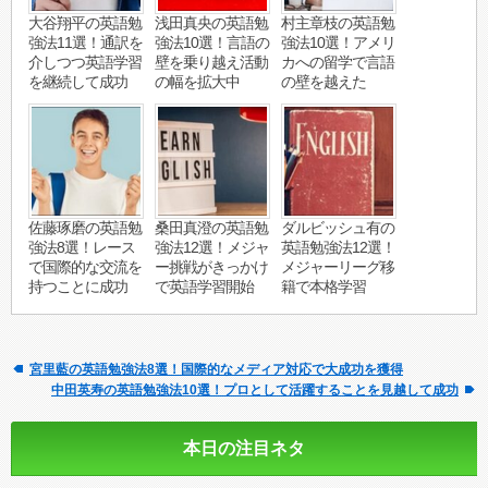
大谷翔平の英語勉
浅田真央の英語勉
村主章枝の英語勉
強法11選！通訳を
強法10選！言語の
強法10選！アメリ
介しつつ英語学習
壁を乗り越え活動
カへの留学で言語
を継続して成功
の幅を拡大中
の壁を越えた
佐藤琢磨の英語勉
桑田真澄の英語勉
ダルビッシュ有の
強法8選！レース
強法12選！メジャ
英語勉強法12選！
で国際的な交流を
ー挑戦がきっかけ
メジャーリーグ移
持つことに成功
で英語学習開始
籍で本格学習
宮里藍の英語勉強法8選！国際的なメディア対応で大成功を獲得
中田英寿の英語勉強法10選！プロとして活躍することを見越して成功
本日の注目ネタ