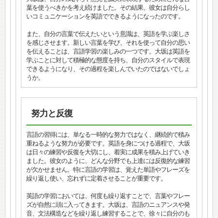
葉を使うべきかを考え続けました。その結果、彼女は自分らし
いコミュニケーションを英語でできるようになったのです。
また、自分の言葉で伝えたいという意識は、英語を学ぶ楽しさ
を感じさせます。新しい言葉を学び、それを使って自分の思い
を伝えることは、言語学習の楽しみの一つです。大坂は英語を
学ぶことに対して積極的な態度を持ち、自分のスタイルで表現
できるようになり、その過程を楽しんでいたのではないでしょ
うか。
努力と反復
言語の習得には、単なる一時的な努力ではなく、継続的で積み
重ねるような努力が必要です。英語を身につける過程で、大坂
は日々の練習や反復を大切にし、着実に成果を積み上げていき
ました。彼女のように、どんな分野でも上達には反復的な練習
が欠かせません。特に言語の学習は、覚えた単語やフレーズを
繰り返し使い、忘れずに定着させることが重要です。
英語の学習においては、何度も繰り返すことで、言葉やフレー
ズが自然に頭に入ってきます。大坂は、言語のニュアンスや発
音、文法構造などを繰り返し練習することで、徐々に自分のも