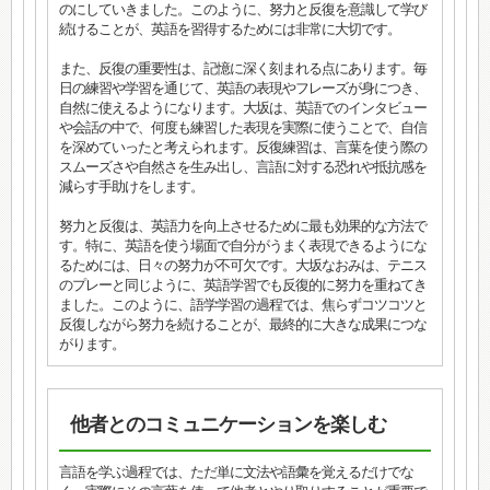
のにしていきました。このように、努力と反復を意識して学び
続けることが、英語を習得するためには非常に大切です。
また、反復の重要性は、記憶に深く刻まれる点にあります。毎
日の練習や学習を通じて、英語の表現やフレーズが身につき、
自然に使えるようになります。大坂は、英語でのインタビュー
や会話の中で、何度も練習した表現を実際に使うことで、自信
を深めていったと考えられます。反復練習は、言葉を使う際の
スムーズさや自然さを生み出し、言語に対する恐れや抵抗感を
減らす手助けをします。
努力と反復は、英語力を向上させるために最も効果的な方法で
す。特に、英語を使う場面で自分がうまく表現できるようにな
るためには、日々の努力が不可欠です。大坂なおみは、テニス
のプレーと同じように、英語学習でも反復的に努力を重ねてき
ました。このように、語学学習の過程では、焦らずコツコツと
反復しながら努力を続けることが、最終的に大きな成果につな
がります。
他者とのコミュニケーションを楽しむ
言語を学ぶ過程では、ただ単に文法や語彙を覚えるだけでな