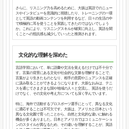
さらに、リスニング力を高めるために、大坂は英語でのニュー
スやインタビューを意識的に視聴したり、トレーニングの一環
として英語の動画コンテンツを利用するなど、日々の生活の中
で積極的に耳を使うことを実践してきたのではないでしょう
か。これにより、リスニングスキルが確実に向上し、英語を聞
くことへの抵抗感も減少していったと推測されます。
文化的な理解を深めた
言語学習において、単に語彙や文法を覚えるだけでは不十分で
す。言葉の背景にある文化や社会的な文脈を理解することで、
言葉がより生きたものとなり、相手の意図やニュアンスを正確
に汲み取ることができるようになります。大坂なおみは、テニ
スを通じてさまざまな国や地域の人々と交流し、英語を使うだ
けでなく、その文化や考え方についても深く学んでいます。
特に、海外で活動するプロスポーツ選手にとって、異なる文化
に適応することは不可欠です。大坂は、アメリカと日本という
異なる文化圏で育ったことから、自然と文化的な違いに触れる
機会が多くありました。日本とアメリカではコミュニケーショ
ンのスタイルが異なるため、その違いを理解することが、英語