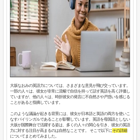
大坂なおみの英語力については、さまざまな意見が飛び交っています。
一部の人々は、彼女が非常に流暢で自信を持って話す英語を高く評価し
ていますが、他の人々は、時折彼女の発言に不自然さや戸惑いを感じる
ことがあると指摘しています。
このような議論が起きる背景には、彼女が日本語と英語の両方を使いこ
なすバイリンガルであることが影響しています。英語を母国語としない
大坂が国際舞台で活躍する姿は、多くの人々の関心を引き、彼女の英語
力に対する注目が高まるのは自然なことです。 そこで以下に
その詳細
についてまとめてみました。