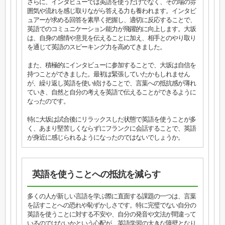
さらに、インタビューでは英語を使うだけでなく、その場の雰
囲気や流れを感じ取りながら答える力も養われます。インタビ
ュアーが求める回答を素早く把握し、適切に反応することで、
英語でのコミュニケーション能力が飛躍的に向上します。大坂
は、自身の感情や意見を伝えることに加え、相手とのやり取り
を通じて英語のスピーキング力を高めてきました。
また、積極的にインタビューに参加することで、大坂は自信を
持つことができました。最初は緊張していたかもしれません
が、繰り返し英語を使い続けることで、言葉への抵抗感が薄れ
ていき、自然と自分の考えを英語で伝えることができるように
なったのです。
特に大坂は試合後にリラックスした状態で英語を使うことが多
く、あまり堅苦しくならずにフランクに会話することで、英語
が身近に感じられるようになったのではないでしょうか。
英語を使うことへの抵抗を減らす
多くの人が新しい言語を学ぶ際に直面する課題の一つは、言葉
を話すことへの恐れや恥ずかしさです。特に完璧でない自分の
英語を使うことに対する不安や、自分の発音や文法が間違って
いるのではないかという心配が、英語学習の大きな障壁となり