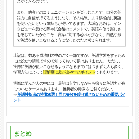
とができるのです。
また、他者とのコミュニケーションを楽しむことで、自分の英
語力に自信が持てるようになり、その結果、より積極的に英語
を使いたいという気持ちが湧いてきます。大坂なおみは、イン
タビューを受ける際や試合後のコメントで、英語を使う楽しさ
を感じていたからこそ、言葉に対する恐れが少なく、自然な形
で英語を使いこなせるようになったのだと考えられます。
上記は、数ある成功例の中のごく一部ですが、英語学習をするため
には役だつ情報ですので知っておいて損はありません。 ただし、
実際に英語が使いこなせるようになるまでにはつまずく人も多く、
学習方法によって
理解度に差が出やすいポイント
でもあります。
実際に学んだ人の中には、最初は苦労しながらも徐々に英語力が身
についたケースもあります。 挫折者の特徴 をご覧ください。
⇒
英語挫折者の特徴20選！同じ失敗を繰り返さないための重要ポイ
ント
まとめ