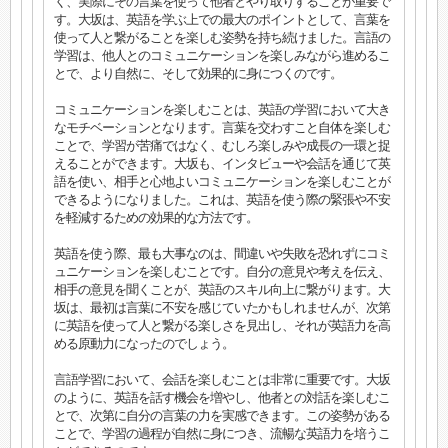
く、実際にその言葉を使って他者とやり取りすることが重要で
す。大坂は、英語を学ぶ上での最大のポイントとして、言葉を
使って人と繋がることを楽しむ姿勢を持ち続けました。言語の
学習は、他人とのコミュニケーションを楽しみながら進めるこ
とで、より自然に、そして効果的に身につくのです。
コミュニケーションを楽しむことは、英語の学習において大き
なモチベーションとなります。言葉を交わすこと自体を楽しむ
ことで、学習が苦痛ではなく、むしろ楽しみや成長の一環と捉
えることができます。大坂も、インタビューや会話を通じて英
語を使い、相手と心地よいコミュニケーションを楽しむことが
できるようになりました。これは、英語を使う際の緊張や不安
を軽減するための効果的な方法です。
英語を使う際、最も大事なのは、間違いや失敗を恐れずにコミ
ュニケーションを楽しむことです。自分の意見や考えを伝え、
相手の意見を聞くことが、英語のスキル向上に繋がります。大
坂は、最初は言葉に不安を感じていたかもしれませんが、次第
に英語を使って人と繋がる楽しさを見出し、それが英語力を高
める原動力になったのでしょう。
言語学習において、会話を楽しむことは非常に重要です。大坂
のように、英語を話す機会を増やし、他者との対話を楽しむこ
とで、次第に自分の言葉の力を実感できます。この姿勢がある
ことで、学習の過程が自然に身につき、流暢な英語力を培うこ