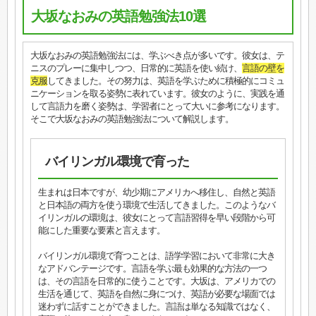
大坂なおみの英語勉強法10選
大坂なおみの英語勉強法には、学ぶべき点が多いです。彼女は、テ
ニスのプレーに集中しつつ、日常的に英語を使い続け、
言語の壁を
克服
してきました。その努力は、英語を学ぶために積極的にコミュ
ニケーションを取る姿勢に表れています。彼女のように、実践を通
して言語力を磨く姿勢は、学習者にとって大いに参考になります。
そこで大坂なおみの英語勉強法について解説します。
バイリンガル環境で育った
生まれは日本ですが、幼少期にアメリカへ移住し、自然と英語
と日本語の両方を使う環境で生活してきました。このようなバ
イリンガルの環境は、彼女にとって言語習得を早い段階から可
能にした重要な要素と言えます。
バイリンガル環境で育つことは、語学学習において非常に大き
なアドバンテージです。言語を学ぶ最も効果的な方法の一つ
は、その言語を日常的に使うことです。大坂は、アメリカでの
生活を通じて、英語を自然に身につけ、英語が必要な場面では
迷わずに話すことができました。言語は単なる知識ではなく、