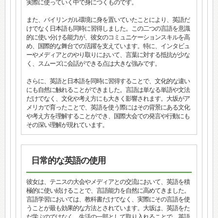
実際に使っていく中で身につくものです。
また、バイリンガル環境に身を置いていたことにより、英語だ
けでなく日本語も同時に習得しました。この二つの言語を意識
的に使い分ける能力が、彼女のコミュニケーションスキルを高
め、国際的な舞台での活躍を支えています。特に、インタビュ
ーやメディアとのやり取りにおいて、言葉に対する抵抗が少な
く、スムーズに会話ができる点は大きな強みです。
さらに、英語と日本語を同時に習得することで、文化的な違い
にも自然に触れることができました。言語は単なる単語や文法
だけでなく、文化や考え方にも大きく影響されます。大坂がア
メリカで育ったことで、英語を使う際にはその背景にある文化
や考え方を理解することができ、国際大会での発言や行動にも
その深い理解が現れています。
日常的な英語の使用
彼女は、テニスの大会やメディアとの交流において、英語を積
極的に使い続けることで、言語能力を自然に高めてきました。
言語学習においては、教科書だけでなく、実際にその言語を使
うことが最も効果的な方法とされています。大坂は、英語をた
だ学ぶのではなく、生活の一部として取り入れることで、英語