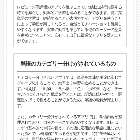
レビューが高評価のアプリを選ぶことで、無駄に試行錯誤する
時間を減らし、効率的に学習を進めることができます。特に英
単語の学習は、継続することが大切ですが、アプリを使うこと
によって学習が楽しくなると、自然とモチベーションも維持し
やすくなります。実際に効果を感じている他のユーザーの意見
を参考にすることで、安心して自分に最適なアプリを選ぶこと
ができます。
単語のカテゴリー分けがされているもの
カテゴリー分けされたアプリでは、単語を意味や用途に応じて
グループ化することで、効率よく学習を進めることができま
す。例えば、「動物」「食べ物」「色」「形容詞」など、テー
マごとに分けられた単語を学ぶことは、記憶に残りやすく、関
連性を持って覚えることができるため、単語の理解が深まりま
す。
また、カテゴリー分けがされているアプリでは、学習内容が整
理されており、自分のペースで進めやすくなります。例えば、
まずは基本的な単語を覚え、その後に応用的な単語に進むとい
った流れで、段階的に学べる点が魅力です。特に英検5級レベ
ルでは、単語数が限られているため、カテゴリーごとに整理さ