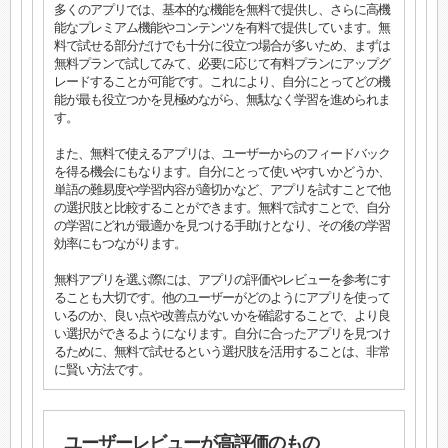
多くのアプリでは、基本的な機能を無料で提供し、さらに高機
能なプレミアム機能やコンテンツを有料で提供しています。無
料で試せる部分だけでも十分に役立つ場合が多いため、まずは
無料プランで試してみて、必要に応じて有料プランにアップグ
レードすることが可能です。これにより、自分にとってどの機
能が最も役立つかを見極めながら、無駄なく学習を進められま
す。
また、無料で使えるアプリは、ユーザーからのフィードバック
を得る機会にもなります。自分にとって使いやすいかどうか、
単語の難易度や学習内容が適切かなど、アプリを試すことで他
の選択肢と比較することができます。無料で試すことで、自分
の学習にどれが最適かを見つける手助けとなり、その後の学習
効率にもつながります。
無料アプリを選ぶ際には、アプリの評価やレビューを参考にす
ることも大切です。他のユーザーがどのようにアプリを使って
いるのか、良い点や改善点がないかを確認することで、より良
い選択ができるようになります。自分に合ったアプリを見つけ
るために、無料で試せるという選択肢を活用することは、非常
に賢い方法です。
ユーザーレビューが高評価のもの