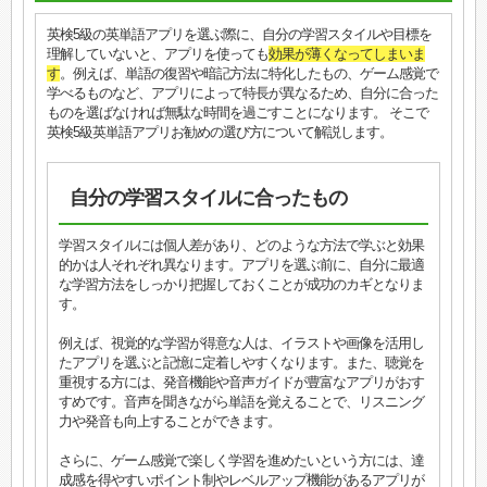
英検5級の英単語アプリを選ぶ際に、自分の学習スタイルや目標を
理解していないと、アプリを使っても
効果が薄くなってしまいま
す
。例えば、単語の復習や暗記方法に特化したもの、ゲーム感覚で
学べるものなど、アプリによって特長が異なるため、自分に合った
ものを選ばなければ無駄な時間を過ごすことになります。 そこで
英検5級英単語アプリお勧めの選び方について解説します。
自分の学習スタイルに合ったもの
学習スタイルには個人差があり、どのような方法で学ぶと効果
的かは人それぞれ異なります。アプリを選ぶ前に、自分に最適
な学習方法をしっかり把握しておくことが成功のカギとなりま
す。
例えば、視覚的な学習が得意な人は、イラストや画像を活用し
たアプリを選ぶと記憶に定着しやすくなります。また、聴覚を
重視する方には、発音機能や音声ガイドが豊富なアプリがおす
すめです。音声を聞きながら単語を覚えることで、リスニング
力や発音も向上することができます。
さらに、ゲーム感覚で楽しく学習を進めたいという方には、達
成感を得やすいポイント制やレベルアップ機能があるアプリが