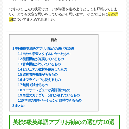
ですので こんな状況では、いざ学習を進めようとしても戸惑ってしま
い、 とても大変な思いをしているかと思います。 そこで以下に
その詳
細
についてまとめてみました。
目次
1
英検5級英単語アプリお勧めの選び方10選
1.1
自分の学習スタイルに合ったもの
1.2
復習機能が充実しているもの
1.3
音声機能がついているもの
1.4
ビジュアル教材を使用したもの
1.5
進捗管理機能があるもの
1.6
オフラインでも使えるもの
1.7
無料で試せるもの
1.8
ユーザーレビューが高評価のもの
1.9
単語のカテゴリー分けがされているもの
1.10
学習のモチベーションが維持できるもの
2
まとめ
英検5級英単語アプリお勧めの選び方10選