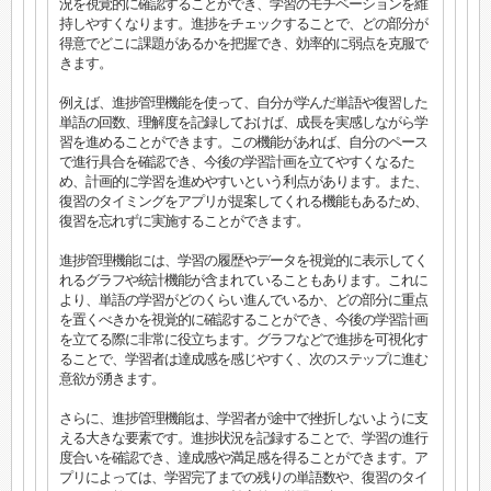
況を視覚的に確認することができ、学習のモチベーションを維
持しやすくなります。進捗をチェックすることで、どの部分が
得意でどこに課題があるかを把握でき、効率的に弱点を克服で
きます。
例えば、進捗管理機能を使って、自分が学んだ単語や復習した
単語の回数、理解度を記録しておけば、成長を実感しながら学
習を進めることができます。この機能があれば、自分のペース
で進行具合を確認でき、今後の学習計画を立てやすくなるた
め、計画的に学習を進めやすいという利点があります。また、
復習のタイミングをアプリが提案してくれる機能もあるため、
復習を忘れずに実施することができます。
進捗管理機能には、学習の履歴やデータを視覚的に表示してく
れるグラフや統計機能が含まれていることもあります。これに
より、単語の学習がどのくらい進んでいるか、どの部分に重点
を置くべきかを視覚的に確認することができ、今後の学習計画
を立てる際に非常に役立ちます。グラフなどで進捗を可視化す
ることで、学習者は達成感を感じやすく、次のステップに進む
意欲が湧きます。
さらに、進捗管理機能は、学習者が途中で挫折しないように支
える大きな要素です。進捗状況を記録することで、学習の進行
度合いを確認でき、達成感や満足感を得ることができます。ア
プリによっては、学習完了までの残りの単語数や、復習のタイ