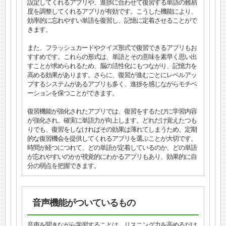
設定してくれるアプリや、進捗に合わせて復習する単語の難易
度を調整してくれるアプリが有効です。こうした機能により、
効率的に忘れやすい単語を復習し、記憶に定着させることがで
きます。
また、フラッシュカードやクイズ形式で復習できるアプリもお
すすめです。これらの形式は、単語とその意味を素早く思い出
すことが求められるため、脳の活性化にもつながり、記憶力を
高める効果があります。さらに、復習が進むごとにレベルアッ
プするシステムがあるアプリも多く、進捗を感じながらモチベ
ーションを保つことができます。
復習機能が強化されたアプリでは、復習をするたびに学習内容
が強化され、確実に単語力が向上します。どれだけ覚えたつも
りでも、復習をしなければその効果は薄れてしまうため、定期
的な復習機会を提供してくれるアプリを選ぶことが大切です。
時間が経つにつれて、どの単語が定着しているのか、どの単語
が忘れやすいのかが視覚的にわかるアプリもあり、効果的に自
分の弱点を把握できます。
音声機能がついているもの
音声を聞きながら学習することは、リスニング力を高めるだけ