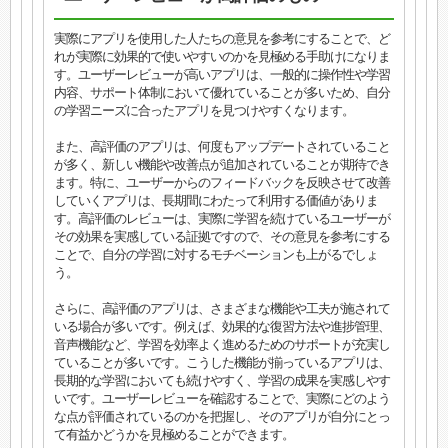
実際にアプリを使用した人たちの意見を参考にすることで、ど
れが実際に効果的で使いやすいのかを見極める手助けになりま
す。ユーザーレビューが高いアプリは、一般的に操作性や学習
内容、サポート体制において優れていることが多いため、自分
の学習ニーズに合ったアプリを見つけやすくなります。
また、高評価のアプリは、何度もアップデートされていること
が多く、新しい機能や改善点が追加されていることが期待でき
ます。特に、ユーザーからのフィードバックを反映させて改善
していくアプリは、長期間にわたって利用する価値がありま
す。高評価のレビューは、実際に学習を続けているユーザーが
その効果を実感している証拠ですので、その意見を参考にする
ことで、自分の学習に対するモチベーションも上がるでしょ
う。
さらに、高評価のアプリは、さまざまな機能や工夫が施されて
いる場合が多いです。例えば、効果的な復習方法や進捗管理、
音声機能など、学習を効率よく進めるためのサポートが充実し
ていることが多いです。こうした機能が揃っているアプリは、
長期的な学習においても続けやすく、学習の成果を実感しやす
いです。ユーザーレビューを確認することで、実際にどのよう
な点が評価されているのかを把握し、そのアプリが自分にとっ
て有益かどうかを見極めることができます。