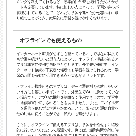
ミングを教えてくれるなど、効率的に学習を続けるためのサポ
ートも充実しています。特に忙しい人にとって、学習の進捗が
管理されていることで、どれだけ学習を進めたかを忘れずに取
り組むことができ、効果的に学習を続けやすくなります。
オフラインでも使えるもの
インターネット環境が必ずしも整っているわけではない状況で
も学習を続けたいと思う人にとって、オフライン機能があるア
プリは非常に便利な選択肢となります。外出先や移動中、イン
ターネット接続が不安定な場所でも学習を続けられるため、学
習の時間を有効に活用できる点が大きなメリットです。
オフライン機能付きのアプリは、データ通信料を節約したいと
いう方にも嬉しいポイントです。外出先でWi-Fiに繋がっていな
い場合でも、アプリの機能を制限なく使用できるので、学習中
に通信障害に悩まされることもありません。また、モバイルデ
ータ通信を使わずに学習を進めることで、限られた通信容量を
他の用途に使うことができ、節約にも繋がります。
さらに、オフラインで使えるアプリは、学習を中断せずに継続
的に行いたい方にとって最適です。例えば、通勤時間や外出時
のちょっとした隙間時間を有効に活用できるため、学習効率を