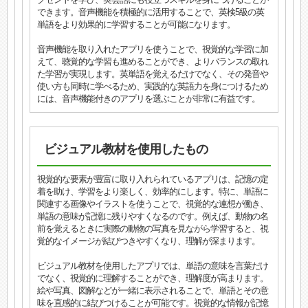
できます。音声機能を積極的に活用することで、英検5級の英
単語をより効果的に学習することが可能になります。
音声機能を取り入れたアプリを使うことで、視覚的な学習に加
えて、聴覚的な学習も進めることができ、よりバランスの取れ
た学習が実現します。英単語を覚えるだけでなく、その発音や
使い方も同時に学べるため、実践的な英語力を身につけるため
には、音声機能付きのアプリを選ぶことが非常に有益です。
ビジュアル教材を使用したもの
視覚的な要素が豊富に取り入れられているアプリは、記憶の定
着を助け、学習をより楽しく、効率的にします。特に、単語に
関連する画像やイラストを使うことで、視覚的な連想が働き、
単語の意味が記憶に残りやすくなるのです。例えば、動物の名
前を覚えるときに実際の動物の写真を見ながら学習すると、視
覚的なイメージが結びつきやすくなり、理解が深まります。
ビジュアル教材を使用したアプリでは、単語の意味を言葉だけ
でなく、視覚的に理解することができ、理解度が高まります。
絵や写真、図解などが一緒に表示されることで、単語とその意
味を直感的に結びつけることが可能です。視覚的な情報が記憶