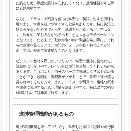
に残るため、単語の意味を忘れにくくなり、反復練習をする際
にも効果的です。
さらに、イラストや写真を使った学習は、英語に対する興味を
引き出し、学習を続けやすくする効果もあります。特に英語に
馴染みがない初心者にとって、単語をただ覚えるだけではな
く、視覚的に楽しみながら学べることは大きなモチベーション
となります。たとえば、動物や食べ物の単語を学ぶ際に、それ
らの画像を見ることで、単語のイメージを強く持つことがで
き、学習が身近で実践的なものとなります。
ビジュアル教材を用いたアプリでは、学習の進捗に合わせて、
視覚的にわかりやすいレベル別に単語を分類してくれるものも
あります。これにより、自分のペースで効率よく学習を進める
ことができ、段階的に難易度が上がることで、学習の達成感も
得られやすくなります。また、イラストや写真は、複雑な概念
を簡潔に表現するため、理解が深まりやすく、特に語学の初期
段階においては非常に役立ちます。
進捗管理機能があるもの
進捗管理機能を持つアプリでは、学習した単語の記録や進行状