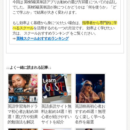
今回は 英検5級英単語アプリお勧めの選び方10選 についてのお話し
でした。 英検5級英単語が身につくかどうかは「何を使うか」「ど
こで学ぶか」で結果が大きく変わります。
もし効率よく基礎から身につけたい場合は、
指導者から専門的に学
べるスクール
を活用するのも一つの方法です。 効率よく学びたい
方は、 スクールおすすめランキング をご覧ください。
⇒
英検スクールおすすめランキング
↓↓よく一緒に読まれる記事↓↓
英語学習海外ドラ
英語多読サイト無
英語映画初心者お
マ初心者お勧め38
料お勧め14選！初
すすめ45選！無理
選！選び方や効果
心者が続けやすい
なく楽しく学べる
的勉強法も解説
サイトを紹介
名作を厳選