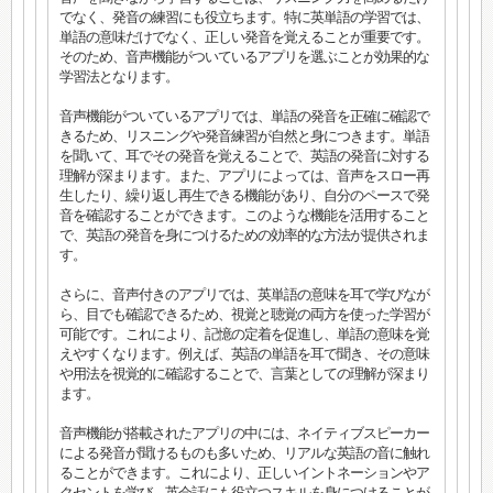
でなく、発音の練習にも役立ちます。特に英単語の学習では、
単語の意味だけでなく、正しい発音を覚えることが重要です。
そのため、音声機能がついているアプリを選ぶことが効果的な
学習法となります。
音声機能がついているアプリでは、単語の発音を正確に確認で
きるため、リスニングや発音練習が自然と身につきます。単語
を聞いて、耳でその発音を覚えることで、英語の発音に対する
理解が深まります。また、アプリによっては、音声をスロー再
生したり、繰り返し再生できる機能があり、自分のペースで発
音を確認することができます。このような機能を活用すること
で、英語の発音を身につけるための効率的な方法が提供されま
す。
さらに、音声付きのアプリでは、英単語の意味を耳で学びなが
ら、目でも確認できるため、視覚と聴覚の両方を使った学習が
可能です。これにより、記憶の定着を促進し、単語の意味を覚
えやすくなります。例えば、英語の単語を耳で聞き、その意味
や用法を視覚的に確認することで、言葉としての理解が深まり
ます。
音声機能が搭載されたアプリの中には、ネイティブスピーカー
による発音が聞けるものも多いため、リアルな英語の音に触れ
ることができます。これにより、正しいイントネーションやア
クセントを学び、英会話にも役立つスキルを身につけることが