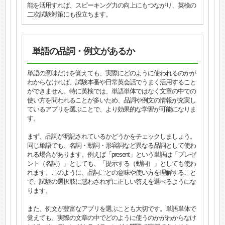
能を活用すれば、スピーキング力の向上にもつながり、英検の
二次試験対策にも役立ちます。
単語の品詞・例文があるか
単語の意味だけを覚えても、実際にどのように使われるのかが
わからなければ、試験本番や日常英会話でうまく活用すること
ができません。特に英検では、単語単体ではなく文章の中での
使い方を問われることが多いため、品詞や例文の情報が充実し
ているアプリを選ぶことで、より効果的な学習が可能になりま
す。
まず、品詞が明記されているかどうかをチェックしましょう。
同じ単語でも、名詞・動詞・形容詞など異なる品詞として使わ
れる場合があります。例えば「present」という単語は「プレゼ
ント（名詞）」としても、「提示する（動詞）」としても使わ
れます。このように、品詞ごとの意味や使い方を理解すること
で、試験の選択肢に惑わされずに正しい答えを選べるようにな
ります。
また、例文が豊富なアプリを選ぶことも大切です。単語単体で
覚えても、実際の文章の中でどのように使うのかがわからなけ