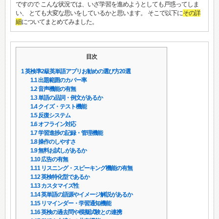
ですので こんな状況では、いざ学習を進めようとしても戸惑ってしま
い、 とても大変な思いをしているかと思います。 そこで以下に
その詳
細
についてまとめてみました。
目次
1
英検準2級英単語アプリお勧めの選び方20選
1.1
出題範囲のカバー率
1.2
音声機能の有無
1.3
単語の品詞・例文があるか
1.4
クイズ・テスト機能
1.5
反復システム
1.6
オフライン対応
1.7
学習進捗の記録・管理機能
1.8
操作のしやすさ
1.9
無料お試しがあるか
1.10
広告の有無
1.11
リスニング・スピーキング機能の有無
1.12
英検特化型であるか
1.13
カスタマイズ性
1.14
英単語の語源やイメージ解説があるか
1.15
リマインダー・学習通知機能
1.16
英検の過去問や模擬試験との連携