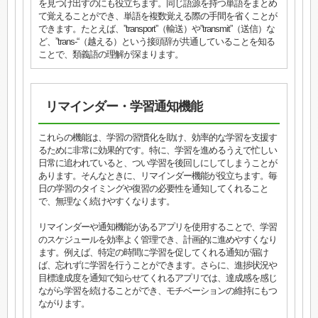
を見つけ出すのにも役立ちます。同じ語源を持つ単語をまとめ
て覚えることができ、単語を複数覚える際の手間を省くことが
できます。たとえば、”transport”（輸送）や”transmit”（送信）な
ど、”trans-“（越える）という接頭辞が共通していることを知る
ことで、類義語の理解が深まります。
リマインダー・学習通知機能
これらの機能は、学習の習慣化を助け、効率的な学習を支援す
るために非常に効果的です。特に、学習を進めるうえで忙しい
日常に追われていると、つい学習を後回しにしてしまうことが
あります。そんなときに、リマインダー機能が役立ちます。毎
日の学習のタイミングや復習の必要性を通知してくれること
で、無理なく続けやすくなります。
リマインダーや通知機能があるアプリを使用することで、学習
のスケジュールを効率よく管理でき、計画的に進めやすくなり
ます。例えば、特定の時間に学習を促してくれる通知が届け
ば、忘れずに学習を行うことができます。さらに、進捗状況や
目標達成度を通知で知らせてくれるアプリでは、達成感を感じ
ながら学習を続けることができ、モチベーションの維持にもつ
ながります。