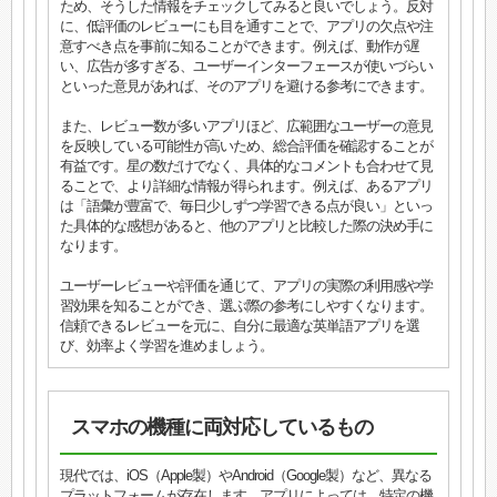
ため、そうした情報をチェックしてみると良いでしょう。反対
に、低評価のレビューにも目を通すことで、アプリの欠点や注
意すべき点を事前に知ることができます。例えば、動作が遅
い、広告が多すぎる、ユーザーインターフェースが使いづらい
といった意見があれば、そのアプリを避ける参考にできます。
また、レビュー数が多いアプリほど、広範囲なユーザーの意見
を反映している可能性が高いため、総合評価を確認することが
有益です。星の数だけでなく、具体的なコメントも合わせて見
ることで、より詳細な情報が得られます。例えば、あるアプリ
は「語彙が豊富で、毎日少しずつ学習できる点が良い」といっ
た具体的な感想があると、他のアプリと比較した際の決め手に
なります。
ユーザーレビューや評価を通じて、アプリの実際の利用感や学
習効果を知ることができ、選ぶ際の参考にしやすくなります。
信頼できるレビューを元に、自分に最適な英単語アプリを選
び、効率よく学習を進めましょう。
スマホの機種に両対応しているもの
現代では、iOS（Apple製）やAndroid（Google製）など、異なる
プラットフォームが存在します。アプリによっては、特定の機