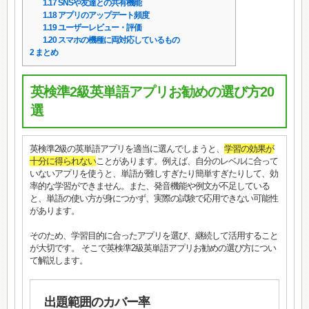
1.17
SNSや友達との共有機能
1.18
アプリのアップデート頻度
1.19
ユーザーレビュー・評価
1.20
スマホの機種に両対応しているもの
2
まとめ
英検準2級英単語アプリお勧めの選び方20
選
英検準2級の英単語アプリを適当に選んでしまうと、
学習の効果が
十分に得られない
ことがあります。例えば、自分のレベルに合って
いないアプリを使うと、単語が難しすぎたり簡単すぎたりして、効
率的な学習ができません。また、発音機能や例文が不足している
と、単語の使い方が身につかず、実際の試験で応用できない可能性
があります。
そのため、学習目的に合ったアプリを選び、継続して活用すること
が大切です。 そこで英検準2級英単語アプリお勧めの選び方につい
て解説します。
出題範囲のカバー率