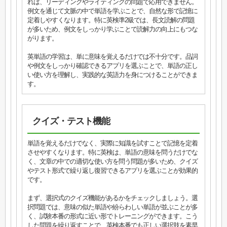
れば、リーディングやライティングの問題で応用できません。
例文を通じて文脈の中で単語を学ぶことで、自然な形で記憶に
定着しやすくなります。特に英検準2級では、長文読解の問題
が多いため、例文をしっかり学ぶことで読解力の向上にもつな
がります。
英単語の学習は、単に意味を覚えるだけでは不十分です。品詞
や例文をしっかり確認できるアプリを選ぶことで、単語の正し
い使い方を理解し、実践的な英語力を身につけることができま
す。
クイズ・テスト機能
単語を覚えるだけでなく、実際に知識を試すことで記憶を定着
させやすくなります。特に英検は、単語の意味を問うだけでな
く、文章の中での適切な使い方を問う問題が多いため、クイズ
やテスト形式で繰り返し復習できるアプリを選ぶことが効果的
です。
まず、選択式のクイズ機能があるかをチェックしましょう。選
択問題では、意味の似た単語や紛らわしい単語が並ぶことが多
く、試験本番の形式に近い形でトレーニングができます。こう
した問題を繰り返すことで、英検本番でも正しい選択肢を素早