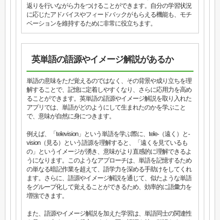
返りを行いながら力をつけることができます。自分の学習状況
に応じたアドバイスやフィードバックがもらえる機能も、モチ
ベーションを維持するために非常に役立ちます。
英単語の語源やイメージ解説があるか
単語の意味をただ覚えるのではなく、その背景や成り立ちを理
解することで、記憶に定着しやすくなり、さらに応用力を高め
ることができます。英単語の語源やイメージ解説を取り入れた
アプリでは、単語がどのようにして生まれたのかを学ぶこと
で、意味が自然に身につきます。
例えば、「television」という単語を学ぶ際に、tele-（遠く）と-
vision（見る）という語源を理解すると、「遠くを見ているも
の」というイメージが湧き、意味がより直感的に理解できるよ
うになります。このようなアプローチは、単語を記憶するため
の単なる暗記作業を超えて、語学力を深める手助けをしてくれ
ます。さらに、語源やイメージ解説を通じて、似たような単語
をグループ化して覚えることができるため、効率的に語彙力を
増強できます。
また、語源やイメージ解説を加えた学習は、単語同士の関連性