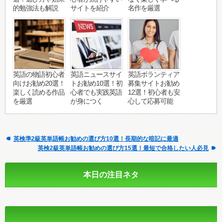
的勉強法も解説
サイトを紹介
名作を厳選
英語の物語初心者
英語ニュースサイ
英語ボランティア
向けお勧め20選！
トお勧め10選！初
募集サイトお勧め
楽しく読める作品
心者でも実践英語
12選！初心者も安
を厳選
が身につく
心して応募可能
英検準2級英単語帳お勧めの選び方10選！長期的な暗記に最適
英検2級英単語帳お勧めの選び方15選！最短で合格したい人必見
本日の注目ネタ