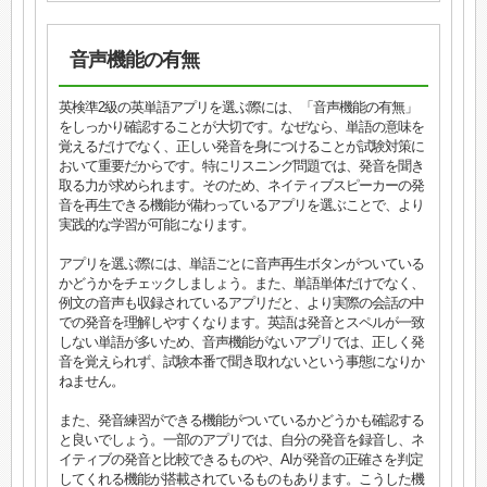
音声機能の有無
英検準2級の英単語アプリを選ぶ際には、「音声機能の有無」
をしっかり確認することが大切です。なぜなら、単語の意味を
覚えるだけでなく、正しい発音を身につけることが試験対策に
おいて重要だからです。特にリスニング問題では、発音を聞き
取る力が求められます。そのため、ネイティブスピーカーの発
音を再生できる機能が備わっているアプリを選ぶことで、より
実践的な学習が可能になります。
アプリを選ぶ際には、単語ごとに音声再生ボタンがついている
かどうかをチェックしましょう。また、単語単体だけでなく、
例文の音声も収録されているアプリだと、より実際の会話の中
での発音を理解しやすくなります。英語は発音とスペルが一致
しない単語が多いため、音声機能がないアプリでは、正しく発
音を覚えられず、試験本番で聞き取れないという事態になりか
ねません。
また、発音練習ができる機能がついているかどうかも確認する
と良いでしょう。一部のアプリでは、自分の発音を録音し、ネ
イティブの発音と比較できるものや、AIが発音の正確さを判定
してくれる機能が搭載されているものもあります。こうした機