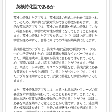
英検特化型であるか
英検に特化したアプリは、英検試験の形式に合わせて設計され
ているため、効率的に試験対策ができる特徴があります。一般
的な英単語アプリでは、英検の出題範囲や形式に特化していな
い場合があり、学習の方向性が曖昧になってしまうことがあり
ます。英検に特化したアプリを選ぶことで、試験内容に即した
学習が進めやすく、合格に向けての準備が効果的に行えます。
英検特化型のアプリは、英検準2級に必要な単語やフレーズを
中心に学習が進むため、試験範囲を無駄なくカバーできます。
また、問題形式や出題傾向が英検に合わせて作られているた
め、実際の試験に近い環境で練習することができます。例え
ば、単語カードや例文、リスニング問題など、英検試験に必要
な要素をしっかりと網羅していることがポイントです。こうし
たアプリを活用することで、試験に特化した学習が効率よく行
えます。
また、英検特化型アプリには、出題される単語やフレーズの重
要度を示す機能が備わっていることもあります。これにより、
頻出単語や重要な語彙を優先的に学習することができ、試験に
必要な単語を効率よく覚えることが可能です。さらに、過去問
題や模擬試験を通じて、自分の進捗状況や弱点を把握すること