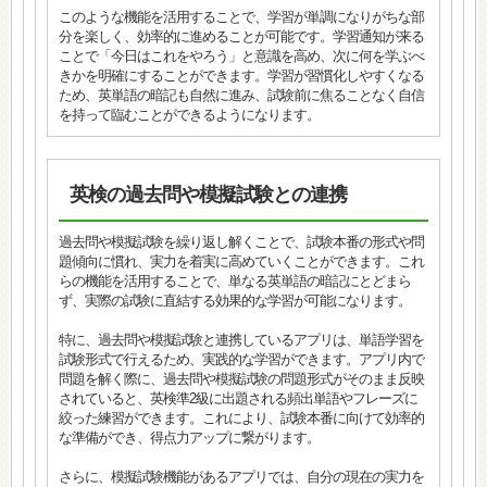
このような機能を活用することで、学習が単調になりがちな部
分を楽しく、効率的に進めることが可能です。学習通知が来る
ことで「今日はこれをやろう」と意識を高め、次に何を学ぶべ
きかを明確にすることができます。学習が習慣化しやすくなる
ため、英単語の暗記も自然に進み、試験前に焦ることなく自信
を持って臨むことができるようになります。
英検の過去問や模擬試験との連携
過去問や模擬試験を繰り返し解くことで、試験本番の形式や問
題傾向に慣れ、実力を着実に高めていくことができます。これ
らの機能を活用することで、単なる英単語の暗記にとどまら
ず、実際の試験に直結する効果的な学習が可能になります。
特に、過去問や模擬試験と連携しているアプリは、単語学習を
試験形式で行えるため、実践的な学習ができます。アプリ内で
問題を解く際に、過去問や模擬試験の問題形式がそのまま反映
されていると、英検準2級に出題される頻出単語やフレーズに
絞った練習ができます。これにより、試験本番に向けて効率的
な準備ができ、得点力アップに繋がります。
さらに、模擬試験機能があるアプリでは、自分の現在の実力を