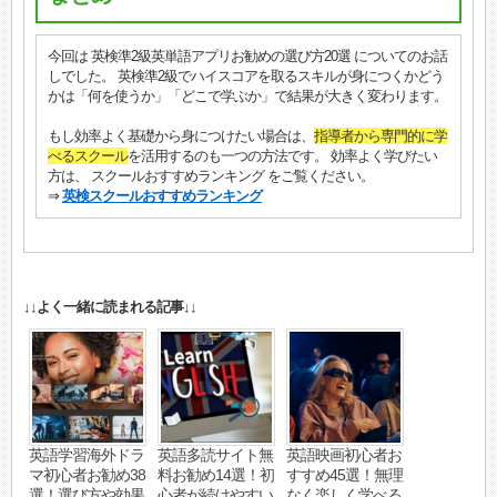
今回は 英検準2級英単語アプリお勧めの選び方20選 についてのお話
しでした。 英検準2級でハイスコアを取るスキルが身につくかどう
かは「何を使うか」「どこで学ぶか」で結果が大きく変わります。
もし効率よく基礎から身につけたい場合は、
指導者から専門的に学
べるスクール
を活用するのも一つの方法です。 効率よく学びたい
方は、 スクールおすすめランキング をご覧ください。
⇒
英検スクールおすすめランキング
↓↓よく一緒に読まれる記事↓↓
英語学習海外ドラ
英語多読サイト無
英語映画初心者お
マ初心者お勧め38
料お勧め14選！初
すすめ45選！無理
選！選び方や効果
心者が続けやすい
なく楽しく学べる