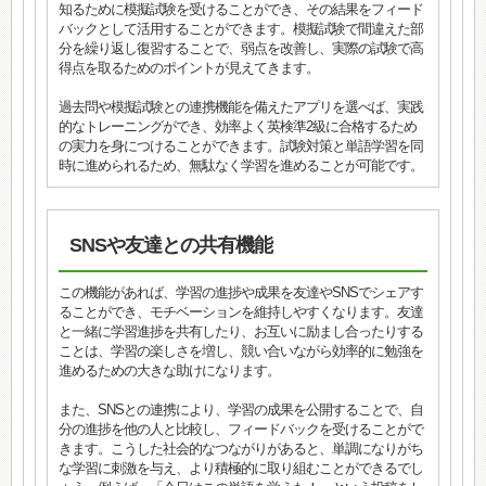
知るために模擬試験を受けることができ、その結果をフィード
バックとして活用することができます。模擬試験で間違えた部
分を繰り返し復習することで、弱点を改善し、実際の試験で高
得点を取るためのポイントが見えてきます。
過去問や模擬試験との連携機能を備えたアプリを選べば、実践
的なトレーニングができ、効率よく英検準2級に合格するため
の実力を身につけることができます。試験対策と単語学習を同
時に進められるため、無駄なく学習を進めることが可能です。
SNSや友達との共有機能
この機能があれば、学習の進捗や成果を友達やSNSでシェアす
ることができ、モチベーションを維持しやすくなります。友達
と一緒に学習進捗を共有したり、お互いに励まし合ったりする
ことは、学習の楽しさを増し、競い合いながら効率的に勉強を
進めるための大きな助けになります。
また、SNSとの連携により、学習の成果を公開することで、自
分の進捗を他の人と比較し、フィードバックを受けることがで
きます。こうした社会的なつながりがあると、単調になりがち
な学習に刺激を与え、より積極的に取り組むことができるでし