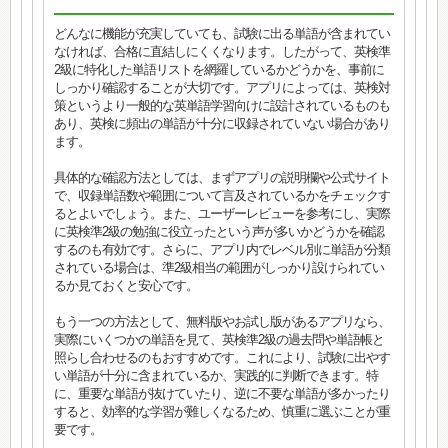
どんなに機能が充実していても、試験に出る単語が含まれてい
なければ、合格に直結しにくくなります。したがって、英検準
2級に特化した単語リストを網羅しているかどうかを、事前に
しっかり確認することが大切です。アプリによっては、英検対
策というより一般的な英単語学習向けに設計されているものも
あり、英検に頻出の単語が十分に収録されていない場合があり
ます。
具体的な確認方法としては、まずアプリの説明欄や公式サイト
で、収録単語数や範囲について言及されているかをチェックす
るとよいでしょう。また、ユーザーレビューを参考にし、実際
に英検準2級の勉強に役立ったという声が多いかどうかを確認
するのも有効です。さらに、アプリ内でレベル別に単語が分類
されている場合は、準2級相当の範囲がしっかり設けられてい
るか見ておくと安心です。
もう一つの方法として、無料版やお試し版があるアプリなら、
実際にいくつかの単語を見て、英検準2級の過去問や単語帳と
照らし合わせるのもおすすめです。これにより、試験に出やす
い単語が十分に含まれているか、実践的に判断できます。特
に、重要な単語が抜けていたり、逆に不要な単語が多かったり
すると、効率的な学習が難しくなるため、慎重に選ぶことが重
要です。