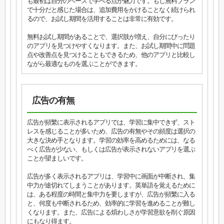
も最初は自分のペースで学べる点が魅力です。もし無料プラン
で十分だと感じた場合は、追加費用をかけることなく続けられ
るので、お試し期間を活用することは非常に有効です。
無料お試し期間があることで、選択肢が増え、自分にぴったり
のアプリを見つけやすくなります。また、お試し期間中に問題
点や改善点を見つけることもできるため、他のアプリと比較し
ながら最適なものを選ぶことができます。
広告の有無
広告が頻繁に表示されるアプリでは、学習に集中できず、スト
レスを感じることが多いため、広告の有無やその頻度は選択の
大きな決め手となります。学習の効率を高めるためには、なる
べく広告が少ない、もしくは広告が表示されないアプリを選ぶ
ことが望ましいです。
広告が多く表示されるアプリは、学習中に画面が中断され、集
中力が途切れてしまうことがあります。英単語を覚えるために
は、ある程度の時間と集中力を要しますが、広告が頻繁に入る
と、何度も中断されるため、効率的に学習を進めることが難し
くなります。また、広告による煩わしさが学習意欲を削ぐ原因
にもなり得ます。