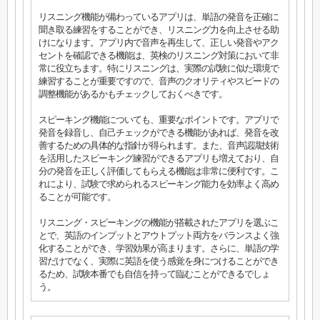
リスニング機能が備わっているアプリは、単語の発音を正確に
聞き取る練習をすることができ、リスニング力を向上させる助
けになります。アプリ内で音声を再生して、正しい発音やアク
セントを確認できる機能は、英検のリスニング対策において非
常に役立ちます。特にリスニングは、実際の試験に似た環境で
練習することが重要ですので、音声のクオリティやスピードの
調整機能があるかもチェックしておくべきです。
スピーキング機能についても、重要なポイントです。アプリで
発音を録音し、自己チェックができる機能があれば、発音を改
善するための具体的な指針が得られます。また、音声認識技術
を活用したスピーキング練習ができるアプリも増えており、自
分の発音を正しく評価してもらえる機能は非常に便利です。こ
れにより、試験で求められるスピーキング能力を効率よく高め
ることが可能です。
リスニング・スピーキングの機能が搭載されたアプリを選ぶこ
とで、英語のインプットとアウトプット両方をバランスよく強
化することができ、学習効果が高まります。さらに、単語の学
習だけでなく、実際に英語を使う感覚を身につけることができ
るため、試験本番でも自信を持って臨むことができるでしょ
う。