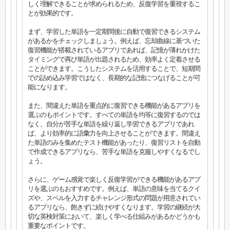
しく理解できることが求められるため、反復学習を重視するこ
とが効果的です。
まず、学習した単語を一定期間後に自動で復習できるシステム
があるかをチェックしましょう。例えば、忘却曲線に基づいた
復習機能が搭載されているアプリであれば、記憶が薄れかけた
タイミングで再び単語が出題されるため、効率よく定着させる
ことができます。こうしたシステムを活用することで、短期間
での詰め込み学習ではなく、長期的な記憶につなげることが可
能になります。
また、間違えた単語を重点的に復習できる機能があるアプリを
選ぶのもポイントです。すべての単語を均等に復習するのでは
なく、自分が苦手な単語を繰り返し学習できるアプリであれ
ば、より効率的に語彙力を向上させることができます。間違え
た単語のみを集めたテスト機能があったり、復習リストを自動
で作成できるアプリなら、苦手な単語を克服しやすくなるでし
ょう。
さらに、ゲーム感覚で楽しく反復学習ができる機能があるアプ
リを選ぶのもおすすめです。例えば、単語の意味を当てるクイ
ズや、スペルを入力するチャレンジ形式の問題が用意されてい
るアプリなら、飽きずに続けやすくなります。学習の継続が大
切な英検対策において、楽しく学べる仕組みがあるかどうかも
重要なポイントです。