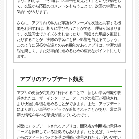
ょう。例えば、「今日はこの単語を覚えた！」という投稿をし
て、友達から応援のコメントをもらうことで、次回の学習にも
気合いが入ります。
さらに、アプリ内で学んだ単語やフレーズを友達と共有する機
能を利用すれば、相互に学び合うことができ、理解が深まりま
す。友達同士でクイズを出し合ったり、間違えた単語を復習し
たりすることが、実際の学習にも良い影響を与えるでしょう。
このようにSNSや友達との共有機能があるアプリは、学習の過
程を楽しく、また効率的に進めるための重要なポイントになり
ます。
アプリのアップデート頻度
アプリの更新が定期的に行われることで、新しい学習機能や改
善されたユーザーインターフェース、バグの修正が反映され、
より快適に学習を進めることができます。また、アップデート
により新しい単語やトピックが追加されることがあり、常に最
新の情報を学べる環境が整っているのです。
頻繁にアップデートされるアプリは、開発者が利用者の意見や
ニーズを反映している証拠でもあります。たとえば、ユーザー
からのフィードバックを基に機能が改善されたり、使いやすい