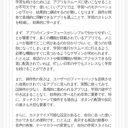
学習を続けるためには、アプリをスムーズに使いこなせること
が不可欠です。使いにくいアプリでは、学習へのモチベーショ
ンが下がり、結果的に継続するのが難しくなります。操作が簡
単で直感的に理解できるアプリを選ぶことで、学習のストレス
を軽減し、効果的に学べます。
まず、アプリのインターフェースがシンプルで分かりやすいこ
とが重要です。多くの機能が搭載されているアプリでも、メニ
ューが複雑でどこに何があるのか分かりづらいと、使うのが億
劫になってしまいます。学習の進行がスムーズに行えるよう、
必要な機能がすぐに見つかるようなデザインが求められます。
たとえば、単語のリストや復習機能が簡単にアクセスできる位
置に配置されていれば、忙しい日常の中でもストレスなく学習
を続けることができます。
また、操作性の良さは、ユーザーのフィードバックを反映させ
た改善がされているアプリに見られます。実際に使ってみて、
誤操作が少なく、直感的に進められるアプリは、学習の途中で
行き詰まることなく、効率的に学べるため非常に重要です。特
に、タッチスクリーンで操作する場合は、ボタンの配置や反応
の速さも大切な要素です。
さらに、カスタマイズ可能な設定があると、自分に合った使い
方ができるため便利です。たとえば、表示する単語の順番や、
音声の有無、テーマカラーの変更など、自分の学習スタイルに