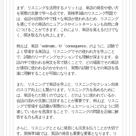
まず、リスニングを活用するメリットは、単語の発音や使い方
を実際の文脈で学べる点です。英検準1級のリスニング問題で
は、会話や説明の中で様々な単語が使われるため、リスニング
を通じてその単語のニュアンスやイントネーションも自然に身
につけることができます。これにより、単語を覚えるだけでな
く、聞き取る力も向上します。
例えば、単語「estimate」や「consequence」のように、試験で
よく登場する単語は、リスニングでその使われ方を学ぶこと
で、試験のリーディングセクションでも理解が深まります。会
話の中で使われる例文を耳で聴くことで、どの場面でその単語
が適切に使われるのかがわかり、実際の試験でもその単語を迅
速に理解することが可能になります。
また、リスニングで単語を学ぶと、リスニングセクション自体
のスコア向上にも繋がります。リスニング力を高めるために
は、単語をただ聴くのではなく、どのように使われているか、
会話の流れや文脈に注目することが重要です。例えば、リスニ
ングで登場する語彙が実際のシチュエーションにどのように関
連しているかを意識することで、リスニングの問題を正確に解
答する力も高まります。
さらに、リスニングとともに発音にも注意を払うことが大切で
す。英検準1級では、英語の発音も重要な要素となります。リ