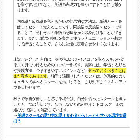
を増やすだけでなく、英語の表現力を豊かにすることにも繋が
ります。
同義語と反義語を覚えるための効果的な方法は、単語カードを
使ってセットで覚えることです。同義語や反義語をセットにす
ることで、それぞれの単語の意味を強く印象付けることができ
ます。また、単語の意味を実際に使うシチュエーションを想定
して練習することで、さらに記憶に定着させやすくなります。
上記ご紹介した内容は、英検準1級でハイスコアを取るスキルを効
率よく身につけるためのコツの一部です。実際には、学習する順番
や実践方法、つまずきやすいポイントなど、
知っておくべきことは
まだ数多くあります
。独学で遠回りしたくない方は、体系的なカリ
キュラムで学べるスクールを活用すると、より効率よくスキルアッ
プを目指せます。
独学で改善が難しいと感じる場合は、自分に合ったスクールを選ぶ
ことも一つの方法です。失敗しないためのポイントは スクールの
選び方 で詳しく解説しています。
⇒
英語スクールの選び方21選！初心者からしっかり学べる環境を選
ぼう