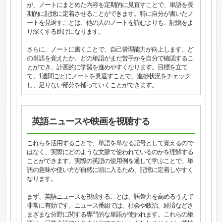
が、ノートにまとめた内容を定期的に見直すことで、単語を長
期的に記憶に定着させることができます。特に自分が書いたノ
ートを見返すことは、他の人のノートを読むよりも、記憶をよ
り深くする助けになります。
さらに、ノートに書くことで、自己管理能力が向上します。ど
の単語を覚えたか、どの単語がまだ苦手かを自分で確認するこ
とができ、計画的に学習を進めやすくなります。目標を立て
て、1週間ごとにノートを見返すことで、進捗状況をチェック
し、足りない部分を補っていくことができます。
英語ニュースや映画を視聴する
これらを活用することで、単語を単なる記号として覚えるので
はなく、実際にどのような文脈で使われているのかを理解する
ことができます。実際の英語の使用例を通して学ぶことで、単
語の意味や使い方が自然に頭に入るため、記憶に定着しやすく
なります。
まず、英語ニュースを視聴することは、語彙力を高めるうえで
非常に有効です。ニュース番組では、社会や政治、経済などさ
まざまな分野に関する専門的な単語が使われます。これらの単