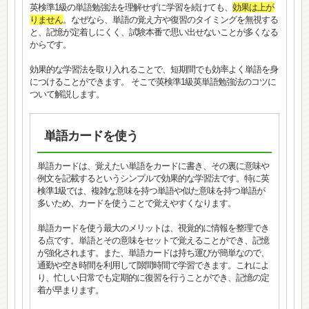
英検準1級の単語勉強法を理解せずに学習を続けても、
効果は上が
りません
。なぜなら、単語の覚え方や復習のタイミングを無視する
と、記憶が定着しにくく、試験本番で思い出せないことが多くなる
からです。
効果的な学習法を取り入れることで、短期間でも効率よく単語を身
につけることができます。 そこで英検準1級英単語勉強法のコツに
ついて解説します。
単語カードを使う
単語カードは、覚えたい単語をカードに書き、その裏に意味や
例文を記載するというシンプルで効果的な学習法です。特に英
検準1級では、複雑な意味を持つ単語や似た意味を持つ単語が
多いため、カードを使うことで覚えやすくなります。
単語カードを使う最大のメリットは、視覚的に情報を整理でき
る点です。単語とその意味をセットで覚えることができ、記憶
が強化されます。また、単語カードは持ち運びが簡単なので、
通勤や空き時間を利用して隙間時間で学習できます。これによ
り、忙しい日常でも定期的に復習を行うことができ、記憶の定
着が早まります。