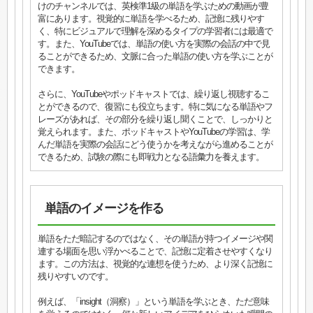
けのチャンネルでは、英検準1級の単語を学ぶための動画が豊
富にあります。視覚的に単語を学べるため、記憶に残りやす
く、特にビジュアルで理解を深めるタイプの学習者には最適で
す。また、YouTubeでは、単語の使い方を実際の会話の中で見
ることができるため、文脈に合った単語の使い方を学ぶことが
できます。
さらに、YouTubeやポッドキャストでは、繰り返し視聴するこ
とができるので、復習にも役立ちます。特に気になる単語やフ
レーズがあれば、その部分を繰り返し聞くことで、しっかりと
覚えられます。また、ポッドキャストやYouTubeの学習は、学
んだ単語を実際の会話にどう使うかを考えながら進めることが
できるため、試験の際にも即戦力となる語彙力を養えます。
単語のイメージを作る
単語をただ暗記するのではなく、その単語が持つイメージや関
連する場面を思い浮かべることで、記憶に定着させやすくなり
ます。この方法は、視覚的な連想を使うため、より深く記憶に
残りやすいのです。
例えば、「insight（洞察）」という単語を学ぶとき、ただ意味