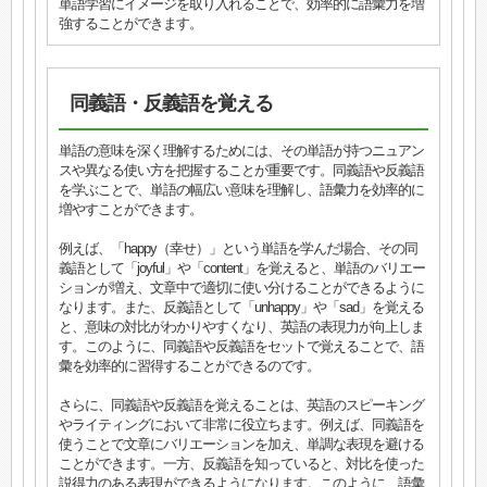
単語学習にイメージを取り入れることで、効率的に語彙力を増
強することができます。
同義語・反義語を覚える
単語の意味を深く理解するためには、その単語が持つニュアン
スや異なる使い方を把握することが重要です。同義語や反義語
を学ぶことで、単語の幅広い意味を理解し、語彙力を効率的に
増やすことができます。
例えば、「happy（幸せ）」という単語を学んだ場合、その同
義語として「joyful」や「content」を覚えると、単語のバリエー
ションが増え、文章中で適切に使い分けることができるように
なります。また、反義語として「unhappy」や「sad」を覚える
と、意味の対比がわかりやすくなり、英語の表現力が向上しま
す。このように、同義語や反義語をセットで覚えることで、語
彙を効率的に習得することができるのです。
さらに、同義語や反義語を覚えることは、英語のスピーキング
やライティングにおいて非常に役立ちます。例えば、同義語を
使うことで文章にバリエーションを加え、単調な表現を避ける
ことができます。一方、反義語を知っていると、対比を使った
説得力のある表現ができるようになります。このように、語彙