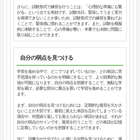
さらに、試験形式で練習を行うことは、「心理的な準備にも繋
がる」という点でも有効です。試験当日、緊張してうまく実力
を発揮できないことが多いため、試験形式での練習を重ねてお
くことで、緊張感に慣れることができます。また、試験を模擬
的に体験することで、心の準備が整い、本番でも冷静に問題に
取り組むことができます。
自分の弱点を見つける
学習を進める中で、どこでつまずいているのか、どの単語に苦
手意識を持っているのかを明確にすることで、より効果的な勉
強が可能になります。自分の弱点を把握することで、無駄な学
習を避け、必要な部分に重点を置いて学習を進めることができ
ます。
まず、自分の弱点を見つけるためには、定期的な復習を欠かさ
ないことが大切です。最初に覚えた単語を忘れてしまっている
場合や、何度繰り返しても覚えられない単語があれば、それが
自分の弱点のサインです。復習を行うことで、どの単語が記憶
に定着していないのかを把握することができます。
次に、語彙力が十分でないと感じる分野を見つけるために、過