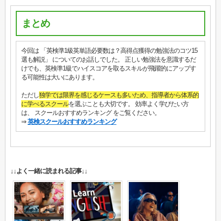
まとめ
今回は 「英検準1級英単語必要数は？高得点獲得の勉強法のコツ15
選も解説」 についてのお話しでした。 正しい勉強法を意識するだ
けでも、英検準1級でハイスコアを取るスキルが飛躍的にアップす
る可能性は大いにあります。
ただし
独学では限界を感じるケースも多いため、指導者から体系的
に学べるスクール
を選ぶことも大切です。 効率よく学びたい方
は、 スクールおすすめランキング をご覧ください。
⇒
英検スクールおすすめランキング
↓↓よく一緒に読まれる記事↓↓