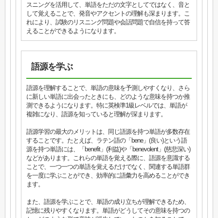
スニングを活用して、単語をただの文字としてではなく、音と
して覚えることで、発音やアクセントの理解も深まります。こ
れにより、試験のリスニング問題や会話問題で自信を持って答
えることができるようになります。
語源を学ぶ
語源を理解することで、単語の意味を予測しやすくなり、さら
に新しい単語に出会ったときにも、どのような意味を持つか推
測できるようになります。特に英検準1級レベルでは、単語が
複雑になり、語源を知っていると理解が深まります。
語源学習の最大のメリットは、同じ語源を持つ単語が多数存在
することです。たとえば、ラテン語の「bene」(良い)という語
源を持つ単語には、「benefit」(利益)や「benevolent」(慈悲深い)
などがあります。これらの単語を覚える際に、語源を意識する
ことで、一つ一つの単語を覚えるだけでなく、関連する単語群
を一度に学ぶことができ、効率的に語彙力を高めることができ
ます。
また、語源を学ぶことで、単語の成り立ちが理解できるため、
記憶に残りやすくなります。単語がどうしてその意味を持つの