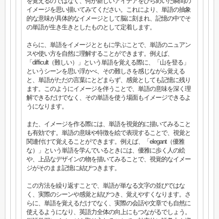
を覚えるのではなく、何か新しいアイデアをひらめいた瞬間の
イメージを思い描いてみてください。これにより、単語の抽象
的な意味が具体的なイメージとして脳に刻まれ、記憶の中でそ
の単語が生き生きとしたものとして定着します。
さらに、単語をイメージとともに学ぶことで、単語のニュアン
スや使い方を自然に理解することができます。例えば、
「difficult（難しい）」という単語を覚える際に、「山を登る」
というシーンを思い浮かべ、その難しさを感じながら覚える
と、単語がただの言葉にとどまらず、感覚としても記憶に残り
ます。このようにイメージを伴うことで、単語の意味を深く理
解できるだけでなく、その単語を使う場面もイメージできるよ
うになります。
また、イメージを作る際には、単語を視覚的に描いてみること
も有効です。単語の意味や特徴を絵で表現することで、視覚と
関連付けて覚えることができます。例えば、「elegant（優雅
な）」という単語を学んでいるときには、優雅に歩く人の絵
や、上品なデザインの物を描いてみることで、視覚的なイメー
ジがそのまま記憶に結びつきます。
この方法を繰り返すことで、単語が単なる文字の並びではな
く、実際のシーンや感覚と結びつき、覚えやすくなります。さ
らに、単語を覚えるだけでなく、実際の会話や文章でも自然に
使えるようになり、英語力全体の向上にもつながるでしょう。