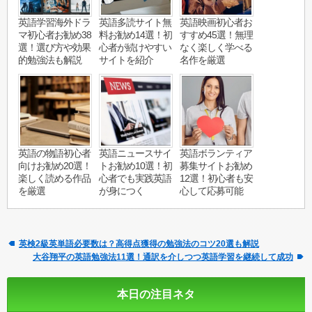
英語学習海外ドラ
英語多読サイト無
英語映画初心者お
マ初心者お勧め38
料お勧め14選！初
すすめ45選！無理
選！選び方や効果
心者が続けやすい
なく楽しく学べる
的勉強法も解説
サイトを紹介
名作を厳選
英語の物語初心者
英語ニュースサイ
英語ボランティア
向けお勧め20選！
トお勧め10選！初
募集サイトお勧め
楽しく読める作品
心者でも実践英語
12選！初心者も安
を厳選
が身につく
心して応募可能
英検2級英単語必要数は？高得点獲得の勉強法のコツ20選も解説
大谷翔平の英語勉強法11選！通訳を介しつつ英語学習を継続して成功
本日の注目ネタ