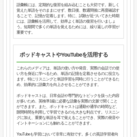
語彙帳には、定期的な復習を組み込むことも大切です。新しく
覚えた単語をそのままにせず、数日後、数週間後に再度確認す
ることで、記憶が定着します。特に、試験が近づいてきた時期
には、語彙帳を活用して、効率よく単語の復習を行いましょ
う。短期間で多くの単語を覚えるためには、繰り返しの学習が
重要です。
ポッドキャストやYouTubeを活用する
これらのメディアは、単語の使い方や発音、実際の会話での使
い方を身近に学べるため、単語の記憶を定着させるのに役立ち
ます。特にリスニングと単語学習を同時に行うことができるた
め、効果的に語彙力を向上させることができます。
ポッドキャストは、日常会話や専門的なトピックを扱った内容
が多いため、英検準1級に必要な語彙を実際の文脈で聞くこと
ができます。また、ポッドキャストは通勤や通学の時間など、
隙間時間を利用して学習できるのも大きな利点です。リスニン
グに加え、重要な単語を耳で覚えることができ、実際の発音や
イントネーションにも触れることができます。
YouTubeも学習において非常に有効です。多くの英語学習者向