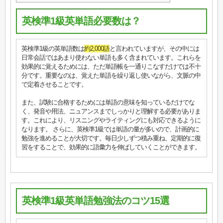
英検準1級英単語必要数は？
英検準1級の英単語数は
約2,000語
と言われていますが、その中には
日常会話ではあまり使わない単語も多く含まれています。これらを
効果的に覚えるためには、ただ単語帳を一通りこなすだけでは不十
分です。重要なのは、覚えた単語を繰り返し使いながら、文脈の中
で定着させることです。
また、試験に合格するためには単語の意味を知っているだけでな
く、発音や用法、ニュアンスまでしっかりと理解する必要がありま
す。これにより、リスニングやライティングにも対応できるように
なります。 さらに、英検準1級では単語の量が多いので、計画的に
勉強を進めることが大切です。毎日少しずつ積み重ね、定期的に復
習をすることで、効果的に語彙力を伸ばしていくことができます。
英検準1級英単語勉強法のコツ15選