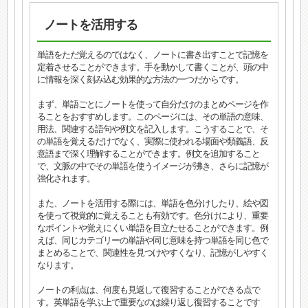
ノートを活用する
単語をただ覚えるのではなく、ノートに書き出すことで記憶を
定着させることができます。手を動かして書くことが、頭の中
に情報を深く刻み込む効果的な方法の一つだからです。
まず、単語ごとにノートを使って自分だけのまとめページを作
ることをおすすめします。このページには、その単語の意味、
用法、関連する語句や例文を記入します。こうすることで、そ
の単語を覚えるだけでなく、実際に使われる場面や類義語、反
意語まで深く理解することができます。例文を追加すること
で、文脈の中でその単語を使うイメージが沸き、さらに記憶が
強化されます。
また、ノートを活用する際には、単語を色分けしたり、絵や図
を使って視覚的に覚えることも有効です。色分けにより、重要
なポイントや覚えにくい単語を目立たせることができます。例
えば、同じカテゴリーの単語や同じ意味を持つ単語を同じ色で
まとめることで、関連性を見つけやすくなり、記憶がしやすく
なります。
ノートの利点は、何度も見返して復習することができる点で
す。英単語を学ぶ上で重要なのは繰り返し復習することです