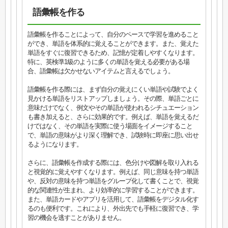
語彙帳を作る
語彙帳を作ることによって、自分のペースで学習を進めること
ができ、単語を体系的に覚えることができます。また、覚えた
単語をすぐに復習できるため、記憶が定着しやすくなります。
特に、英検準1級のように多くの単語を覚える必要がある場
合、語彙帳は欠かせないアイテムと言えるでしょう。
語彙帳を作る際には、まず自分の覚えにくい単語や試験でよく
見かける単語をリストアップしましょう。その際、単語ごとに
意味だけでなく、例文やその単語が使われるシチュエーション
も書き加えると、さらに効果的です。例えば、単語を覚えるだ
けではなく、その単語を実際に使う場面をイメージすること
で、単語の意味がより深く理解でき、試験時に即座に思い出せ
るようになります。
さらに、語彙帳を作成する際には、色分けや図解を取り入れる
と視覚的に覚えやすくなります。例えば、同じ意味を持つ単語
や、反対の意味を持つ単語をグループ化して書くことで、視覚
的な関連性が生まれ、より効率的に学習することができます。
また、単語カードやアプリを活用して、語彙帳をデジタル化す
るのも便利です。これにより、外出先でも手軽に復習でき、学
習の機会を逃すことがありません。