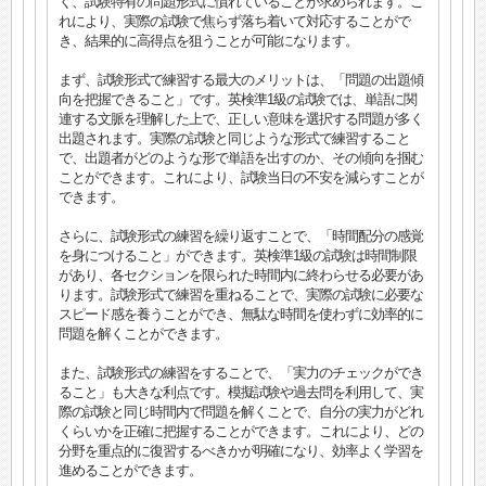
く、試験特有の問題形式に慣れていることが求められます。こ
れにより、実際の試験で焦らず落ち着いて対応することがで
き、結果的に高得点を狙うことが可能になります。
まず、試験形式で練習する最大のメリットは、「問題の出題傾
向を把握できること」です。英検準1級の試験では、単語に関
連する文脈を理解した上で、正しい意味を選択する問題が多く
出題されます。実際の試験と同じような形式で練習すること
で、出題者がどのような形で単語を出すのか、その傾向を掴む
ことができます。これにより、試験当日の不安を減らすことが
できます。
さらに、試験形式の練習を繰り返すことで、「時間配分の感覚
を身につけること」ができます。英検準1級の試験は時間制限
があり、各セクションを限られた時間内に終わらせる必要があ
ります。試験形式で練習を重ねることで、実際の試験に必要な
スピード感を養うことができ、無駄な時間を使わずに効率的に
問題を解くことができます。
また、試験形式の練習をすることで、「実力のチェックができ
ること」も大きな利点です。模擬試験や過去問を利用して、実
際の試験と同じ時間内で問題を解くことで、自分の実力がどれ
くらいかを正確に把握することができます。これにより、どの
分野を重点的に復習するべきかが明確になり、効率よく学習を
進めることができます。