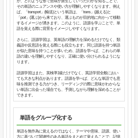
か、どのような形で意味が派生していったのかを知ることで、
その単語のニュアンスや使い方が理解しやすくなります。例え
ば、「transport」(輸送)という単語は、「trans」(越える)と
「port」(運ぶ)から来ており、運ぶものが目的地に向かって移動
するイメージが湧きます。このように、語源を学ぶことで、単
語を覚える際に背景をイメージしやすくなります。
さらに、語源学習は、英単語の理解力を深めるだけでなく、類
義語や反意語を覚える際にも役立ちます。同じ語源を持つ単語
が似た意味を持つことが多いため、語源を学べば、これらの単
語の違いを理解しやすくなり、正確に使い分けられるようにな
ります。
語源学習はまた、英検準1級だけでなく、英語学習全般におい
ても大きな利点があります。語源を学べば、どんな単語でも意
味を推測できる力がつき、リーディングの際に意味がわからな
い単語に出会った場合でも、予測しながら理解を深めることが
できます。
単語をグループ化する
単語を無作為に覚えるのではなく、テーマや意味、語源、使い
方に基づいて関連性のある単語をまとめて覚えることで、記憶