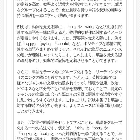
の定着を高め、効率よく語彙力を増やすことができます。単語
をグループ化することで、似た意味を持つ単語や反対の意味を
持つ単語を一緒に学べ、理解が深まります。
例えば、動詞を覚える際に、「run」や「walk」などの動きに関
連する単語を一緒に覚えると、物理的な動作に関するイメージ
が定着しやすくなります。また、形容詞を覚える際にも、例え
ば「happy」「joyful」「cheerful」など、ポジティブな感情に関
連する単語をまとめて覚えると、それぞれの単語のニュアンス
の違いが理解しやすくなります。これにより、単語を覚える際
の混乱を避け、効率的に記憶を定着させることができます。
さらに、単語をテーマ別にグループ化すると、リーディングや
リスニングの際にも役立ちます。たとえば、英検準1級では
様々なジャンルの文章が出題されますが、環境や健康、政治、
ビジネスなどの分野ごとに単語を整理しておくことで、特定の
ジャンルの文章に出会った際にその分野に関連する語彙をすぐ
に思い出しやすくなります。これにより、試験本番でも単語に
対する即時の反応力が高まり、よりスムーズに問題に取り組む
ことができます。
また、反対語や同義語をセットで学ぶことも、単語をグループ
化する一つの方法です。例えば、「rich」と「poor」や
「happy」と「sad」といった対義語を一緒に覚えることで、単
語の理解が深まり、実際の会話や文章でも正確に使えるように