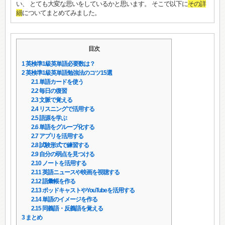
い、 とても大変な思いをしているかと思います。 そこで以下に
その詳
細
についてまとめてみました。
目次
1
英検準1級英単語必要数は？
2
英検準1級英単語勉強法のコツ15選
2.1
単語カードを使う
2.2
毎日の復習
2.3
文脈で覚える
2.4
リスニングで活用する
2.5
語源を学ぶ
2.6
単語をグループ化する
2.7
アプリを活用する
2.8
試験形式で練習する
2.9
自分の弱点を見つける
2.10
ノートを活用する
2.11
英語ニュースや映画を視聴する
2.12
語彙帳を作る
2.13
ポッドキャストやYouTubeを活用する
2.14
単語のイメージを作る
2.15
同義語・反義語を覚える
3
まとめ