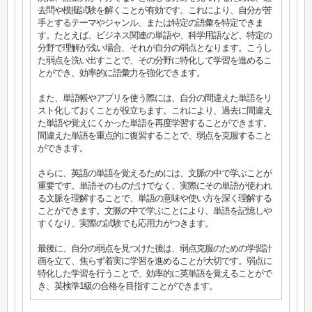
去問や模擬試験を解くことが有効です。これにより、自分が苦
手とするテーマやジャンル、または特定の語彙を特定できま
す。たとえば、ビジネス関連の単語や、科学用語など、特定の
分野で理解が浅い場合、それが自分の弱点となります。こうし
た弱点を洗い出すことで、その分野に特化して学習を進めるこ
とができ、効率的に語彙力を強化できます。
また、単語帳やアプリを使う際には、自分の間違えた単語をリ
スト化しておくことが役立ちます。これにより、過去に間違え
た単語や覚えにくかった単語を再度学習することができます。
間違えた単語を重点的に復習することで、弱点を克服すること
ができます。
さらに、英語の単語を覚えるためには、文脈の中で学ぶことが
重要です。単語そのものだけでなく、実際にその単語が使われ
る文脈を理解することで、単語の意味や使い方を深く理解する
ことができます。文脈の中で学ぶことにより、単語を記憶しや
すくなり、実際の試験でも応用力がつきます。
最後に、自分の弱点を見つけた後は、弱点克服のための学習計
画を立て、焦らず着実に学習を進めることが大切です。弱点に
特化した学習を行うことで、効率的に英単語を覚えることがで
き、英検準1級の合格を目指すことができます。