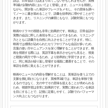
語は、日常会話ではあまり出てこないかもしれませんが、英検
準1級の試験内容においてよく登場します。ニュースを視聴し
ながら、聞き取った単語やフレーズをメモし、その意味を調べ
てノートに書き留めることで、語彙を効率的に増やすことがで
きます。また、リスニングの練習にもなり、試験対策にもつな
がります。
映画やドラマの視聴も非常に効果的です。映画は、日常会話や
実際の会話に即した表現を学ぶことができるため、リスニング
力とともに語彙力を自然に向上させることができます。特に、
映画では感情が込められたセリフやリアルな会話が多いため、
言葉の使い方やニュアンスを深く理解することができます。映
画を視聴する際には、英語字幕を表示させながら見ると、視覚
と聴覚の両方で学べるため、より効率的に学習できます。さら
に、同じ単語が繰り返し登場する場面に遭遇することで、その
単語を自然に覚えることができます。
映画やニュースの内容を理解することは、英単語を使う上での
文脈を掴む助けになります。英検準1級では、単語を単独で覚
えるのではなく、文の中でその意味を捉えることが求められる
ため、視聴学習は非常に効果的です。実際に使われている単語
を目にすることで、記憶に定着しやすく、試験でのパフォーマ
ンス向上にもつながります。