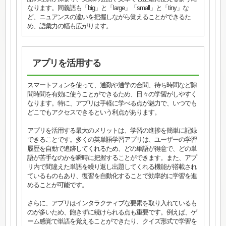
なります。同義語も「big」と「large」「small」と「tiny」な
ど、ニュアンスの違いを把握しながら覚えることができるた
め、語彙力の幅も広がります。
アプリを活用する
スマートフォンを使って、通勤や通学の合間、待ち時間など隙
間時間を有効に使うことができるため、日々の学習がしやすく
なります。特に、アプリは手軽に学べる点が魅力で、いつでも
どこでもアクセスできるという利点があります。
アプリを活用する最大のメリットは、学習の進捗を簡単に記録
できることです。多くの英単語学習アプリは、ユーザーの学習
履歴を自動で追跡してくれるため、どの単語が得意で、どの単
語が苦手なのかを瞬時に把握することができます。また、アプ
リ内で間違えた単語を繰り返し出題してくれる機能が搭載され
ているものもあり、復習を自動化することで効率的に学習を進
めることが可能です。
さらに、アプリはインタラクティブな要素を取り入れているも
のが多いため、飽きずに続けられる点も重要です。例えば、ゲ
ーム感覚で単語を覚えることができたり、クイズ形式で学習を