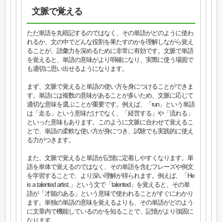
文脈で覚える
ただ単語を丸暗記するのではなく、その単語がどのように使わ
れるか、文の中でどんな役割を果たすのかを理解しながら覚え
ることが、語彙力を深めるために非常に有効です。文脈で単語
を覚えると、単語の意味がより明確になり、実際に使う場面で
も適切に思い出せるようになります。
まず、文脈で覚えると単語の使い方を身につけることができま
す。単語には複数の意味があることが多いため、文脈に応じて
適切な意味を選ぶことが重要です。例えば、「run」という単語
は「走る」という意味だけでなく、「経営する」や「流れる」
といった意味もあります。このように文脈に合わせて覚えるこ
とで、単語の柔軟な使い方が身につき、試験でも実践的に使え
る力がつきます。
また、文脈で覚えると単語が記憶に定着しやすくなります。単
語を単体で覚えるのではなく、その単語を含むフレーズや例文
を学習することで、より深い理解が得られます。例えば、「He
is a talented artist.」という文で「talented」を覚えると、その単
語が「才能のある」という意味で使われることがすぐにわかり
ます。単独の単語の意味を覚えるよりも、その単語がどのよう
に文章内で機能しているのかを知ることで、記憶がより強固に
なります。