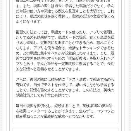
毎日10～15分程度でも続けることで、自然と記憶が定着しま
す。また、復習の際には過去に学習した単語だけでなく、学ん
だ単語の使い方や関連する例文を見直すことも大切です。これ
により、単語の意味を深く理解し、実際の会話や文章で使える
ようになります。
復習の方法としては、単語カードを使ったり、アプリで管理し
たりするのも効果的です。単語カードの場合、覚えた単語を繰
り返し確認し、定期的に見返すことができるため、忘れにくく
なります。アプリを使う場合は、進捗をトラッキングできるた
め、どの単語に集中すべきかが視覚的にわかります。また、最
近では復習を効率化するための「間隔反復法」を取り入れたア
プリもあり、学んだ単語を一定期間後に復習することで、長期
的な記憶へと定着させることができます。
さらに、復習の際には積極的に「テスト形式」で確認するのも
有効です。自分でテストを作成して、思い出しながら学習する
ことで、記憶を強化することができます。この方法は、英検の
試験対策としても非常に有効です。
毎日の復習を習慣化し、継続することで、英検準1級の英単語
を確実にマスターすることができます。焦らずに、コツコツと
積み重ねることが最終的な成功へとつながります。