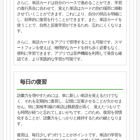
さらに、単語カードは自分のペースで進めることができ、学習
の進行具合に合わせて、覚えた単語はカードの別の場所に移動
させていくことができます。これにより、自分の弱点を明確に
し、効率的に復習を行うことができます。また、単語カードを
使うことで、自然と反復学習ができるため、忘れにくくなりま
す。
さらに、単語カードをアプリで管理することも可能です。スマ
ートフォンを使えば、物理的なカードを持ち歩く必要もなく、
便利に学習できます。アプリでは音声機能を利用して発音も確
認でき、より実践的な学習が可能です。
毎日の復習
語彙力を増やすためには、単に新しい単語を覚えるだけでな
く、それを定期的に復習し、記憶に定着させることが欠かせま
せん。特に英検準1級の単語は難易度が高く、覚えたつもりで
も時間が経つと忘れてしまいがちです。このため、復習を習慣
化することが、語彙力をしっかりと維持するための鍵となりま
す。
復習は、毎日少しずつ行うことがポイントです。単語の学習を