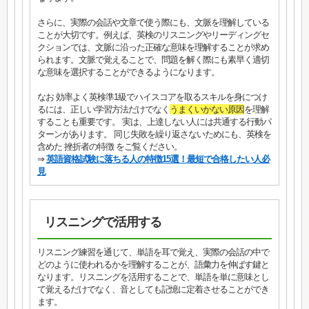
さらに、実際の会話や文章で使う際にも、文脈を理解している
ことが大切です。例えば、英検のリスニングやリーディングセ
クションでは、文脈に沿った正確な意味を理解することが求め
られます。文脈で覚えることで、問題を解く際にも素早く適切
な意味を選択することができるようになります。
なお 効率よく英検準1級でハイスコアを取るスキルを身につけ
るには、正しい学習方法だけでなく
うまくいかない原因
を理解
することも重要です。 実は、上達しない人には共通する行動パ
ターンがあります。 同じ失敗を繰り返さないためにも、英検を
含めた 挫折者の特徴 をご覧ください。
⇒
英語資格試験に落ちる人の特徴15選！最短で合格したい人必
見
リスニングで活用する
リスニング練習を通じて、単語を耳で覚え、実際の会話の中で
どのように使われるかを理解することが、語彙力を伸ばす鍵と
なります。リスニングを活用することで、単語を単に意味とし
て覚えるだけでなく、音としても記憶に定着させることができ
ます。