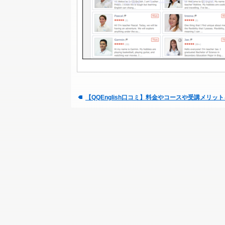
【QQEnglish口コミ】料金やコースや受講メリッ