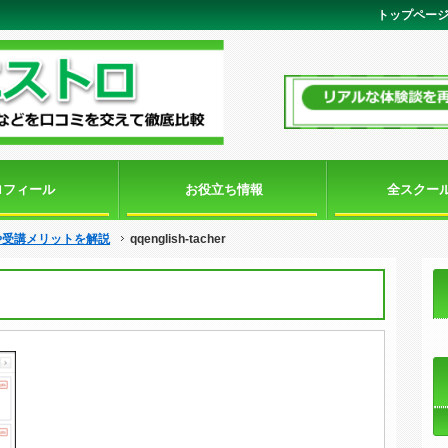
トップペー
ロフィール
お役立ち情報
全スクー
スや受講メリットを解説
qqenglish-tacher