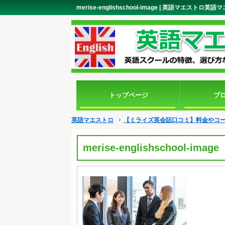
merise-englishschool-image | 英語マエストロ英
トップページ
プ
英語マエストロ
【ミライズ英会話口コミ】料金やコ
merise-englishschool-image