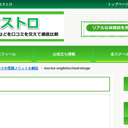
語マエストロ
トップペー
ロフィール
お役立ち情報
全スクー
ースや受講メリットを解説
merise-englishschool-image