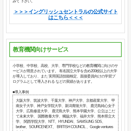
みて 下さい。
＞＞＞イングリッシュセントラルの公式サイト
はこちら＜＜＜
教育機関向けサービス
小学校、中学校、高校、大学、専門学校などの教育機関に向けのサ
ービスが用意されています。 有名国立大学を含め200校以上の大学
が導入しており、また 実用英語技能検定、面接委員向けの学習プ
ログラムとして導入される などの実績があります。
■導入事例
大阪大学、筑波大学、千葉大学、神戸大学、京都産業大学、 甲
南女子大学、神戸女学院大学、新潟青陵大学、 鹿児島純心女子
大学、広島修道大学、 鹿児島大学、熊本学園大学、公立はこだ
て未来大学、 国際教養大学、獨協大学、福井大学、熊本県立大
学、 関西学院大学、NTT、HYUNDAI、SAMSUNG SDS、
brother、SOURCENEXT、 BRITISH COUNCIL 、Google ventures