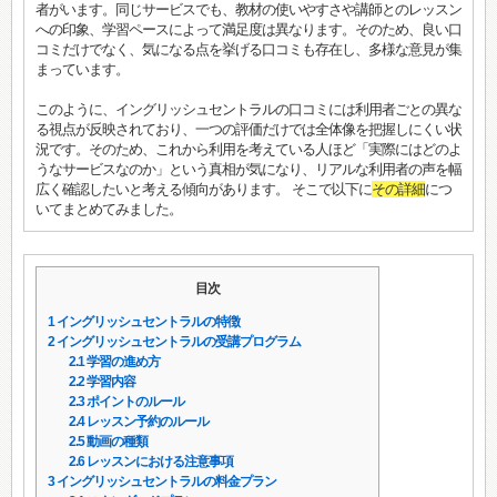
者がいます。同じサービスでも、教材の使いやすさや講師とのレッスン
への印象、学習ペースによって満足度は異なります。そのため、良い口
コミだけでなく、気になる点を挙げる口コミも存在し、多様な意見が集
まっています。
このように、イングリッシュセントラルの口コミには利用者ごとの異な
る視点が反映されており、一つの評価だけでは全体像を把握しにくい状
況です。そのため、これから利用を考えている人ほど「実際にはどのよ
うなサービスなのか」という真相が気になり、リアルな利用者の声を幅
広く確認したいと考える傾向があります。 そこで以下に
その詳細
につ
いてまとめてみました。
目次
1
イングリッシュセントラルの特徴
2
イングリッシュセントラルの受講プログラム
2.1
学習の進め方
2.2
学習内容
2.3
ポイントのルール
2.4
レッスン予約のルール
2.5
動画の種類
2.6
レッスンにおける注意事項
3
イングリッシュセントラルの料金プラン