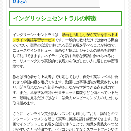
12
まとめ
イングリッシュセントラルの特徴
イングリッシュセントラルは、
動画を活用しながら英語を学べるオ
ンライン英語学習サービス
です。一般的な教材だけでは触れる機会
が少ない、実際の会話で使われる英語表現を学べることが特徴で、
ニュースやインタビュー、映画など幅広いジャンルの動画を教材と
して利用できます。ネイティブが話す自然な英語に触れられるた
め、リスニング力や実践的な表現力を伸ばしたい人に適した学習環
境です。
教材は初心者から上級者まで対応しており、自分の英語レベルに合
わせて学習内容を選択できます。動画には字幕機能が用意されてお
り、聞き取れなかった部分を確認しながら学習できる点も魅力で
す。また、単語学習機能や発音チェック機能なども備わっているた
め、動画を見るだけではなく、語彙力やスピーキング力の向上にも
取り組めます。
さらに、オンライン英会話レッスンにも対応しており、講師とのマ
ンツーマンレッスンを通じて実際に英語を話す練習ができます。動
画でインプットした表現を会話で使うことで、知識を実践力へつな
げやすいことも特徴です。パソコンだけでなくスマートフォンやタ