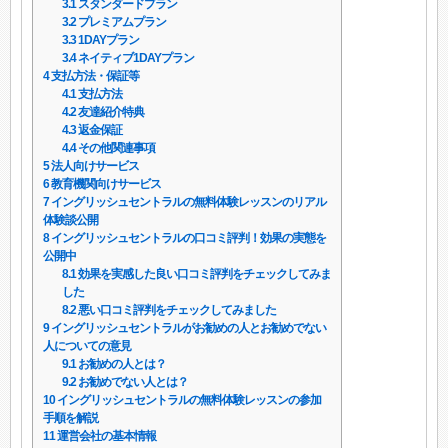
3.1
スタンダードプラン
3.2
プレミアムプラン
3.3
1DAYプラン
3.4
ネイティブ1DAYプラン
4
支払方法・保証等
4.1
支払方法
4.2
友達紹介特典
4.3
返金保証
4.4
その他関連事項
5
法人向けサービス
6
教育機関向けサービス
7
イングリッシュセントラルの無料体験レッスンのリアル
体験談公開
8
イングリッシュセントラルの口コミ評判！効果の実態を
公開中
8.1
効果を実感した良い口コミ評判をチェックしてみま
した
8.2
悪い口コミ評判をチェックしてみました
9
イングリッシュセントラルがお勧めの人とお勧めでない
人についての意見
9.1
お勧めの人とは？
9.2
お勧めでない人とは？
10
イングリッシュセントラルの無料体験レッスンの参加
手順を解説
11
運営会社の基本情報