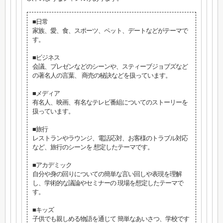
■日常
家族、愛、食、スポーツ、ペット、デートなどがテーマで
す。
■ビジネス
会議、プレゼンなどのシーンや、スティーブジョブズなど
の著名人の言葉、 商売の秘訣などを扱っています。
■メディア
有名人、映画、有名なテレビ番組についてのストーリーを
扱っています。
■旅行
レストランやラウンジ、電話応対、お客様のトラブル対応
など、旅行のシーンを 想定したテーマです。
■アカデミック
自分や身の回りについての簡単な言い回しや表現を理解
し、学術的な議論やセミナーの 現場を想定したテーマで
す。
■キッズ
子供でも親しめる物語を通じて 簡単なあいさつ、学校です