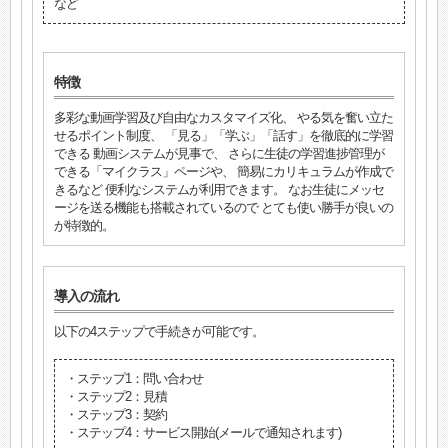
など
特徴
多彩な動画学習及び自由なカスタマイズ化、 やる気を奮い立た
せるポイント制度、 「見る」「学ぶ」「話す」を徹底的に学習
できる 動画システムが見事で、 さらに生徒の学習進捗管理が
できる「マイクラス」ページや、 簡易にカリキュラムが作成で
きるなど 便利なシステムが利用できます。 なお生徒にメッセ
ージを送る機能も搭載されているので とても使い勝手が良いの
が特徴的。
導入の流れ
以下の4ステップで手続きが可能です。
・ステップ1：問い合わせ
・ステップ2：見積
・ステップ3：契約
・ステップ4：サービス開始(メールで通知されます)