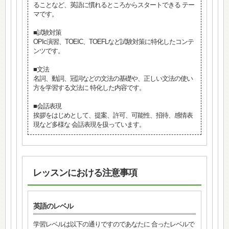
ることなど、英語に慣れるところからスタートできる テー
マです。
■試験対策
OPIc演習、TOEIC、TOEFLなど試験対策に特化したコンテ
ンツです。
■文法
名詞、動詞、冠詞などの文法の基礎や、正しい文法の使い
方を学習する文法に 特化した内容です。
■会話表現
挨拶をはじめとして、提案、許可、可能性、招待、感情表
現など多様な 会話表現を扱っています。
レッスンにおける注意事項
英語のレベル
学習レベルは以下の通りですのであなたに 合ったレベルで