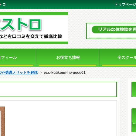
ストロ
トップペー
ロフィール
お役立ち情報
全スクー
スや受講メリットを解説
ecc-kutikomi-hp-good01