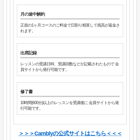
月の途中解約
正規の1ヶ月コースのご料金で日割り精算して残高が返金さ
れます。
出席記録
レッスンの受講日時、受講回数などが記載されたもので 会
員サイトから発行可能です。
修了書
10時間(600分)以上のレッスンを受講後に 会員サイトから発
行可能です。
＞＞＞Camblyの公式サイトはこちら＜＜＜