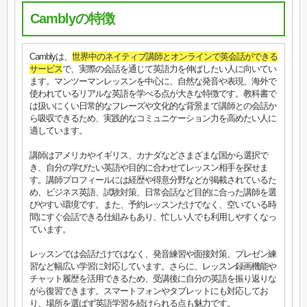
Camblyの特徴
Camblyは、
世界中のネイティブ講師とオンラインで英会話ができる
サービス
で、実際の会話を通じて英語力を伸ばしたい人に向いてい
ます。マンツーマンレッスンを中心に、自然な発音や表現、海外で
使われているリアルな英語を学べる点が大きな特徴です。教科書で
は扱いにくい日常的なフレーズや文化的な背景まで講師との会話か
ら吸収できるため、実践的なコミュニケーション力を高めたい人に
適しています。
講師はアメリカやイギリス、カナダなどさまざまな国から選択で
き、自分の学びたい英語や目的に合わせてレッスン相手を探せま
す。講師プロフィールには経歴や得意分野などが掲載されているた
め、ビジネス英語、試験対策、日常会話など目的に合った講師を選
びやすい環境です。また、予約レッスンだけでなく、空いている時
間にすぐ会話できる仕組みもあり、忙しい人でも利用しやすくなっ
ています。
レッスンでは会話だけではなく、発音練習や面接対策、プレゼン練
習など幅広い学習に対応しています。さらに、レッスン録画機能や
チャット履歴を活用できるため、受講後に自分の英語を振り返りな
がら復習できます。スマートフォンやタブレットにも対応してお
り、場所を選ばず英語学習を続けられる点も魅力です。