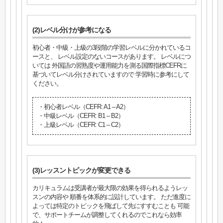
(2)レベル分けが参考になる
初心者・中級・上級の3段階の学習レベルに分かれているコ
ースと、 レベル設定のないコースがあります。 レベルにつ
いては 外国語の習熟度や運用能力を測る国際指標CEFRに
基づいてレベル分けされていますので 学習時に参考にして
ください。
・初心者レベル（CEFR: A1 – A2）
・中級レベル（CEFR: B1 – B2）
・上級レベル（CEFR: C1 – C2）
(3)レッスントピックが変更できる
カリキュラムは受講者が最大限の効果を得られるようレッ
スンの内容や 順番を体系的に設計しています。 ただ進度に
よっては特定のトピックを飛ばして先にすすむことも 可能
で、サポートチームが調整してくれるのでこれなら効率