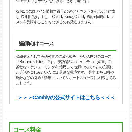
ので子供でも 十分力を付けることが可能です。
なお1つのログイン情報で親子2つのアカウントをそれぞれ作成
して利用できますし、 Cambly KidsとCamblyで親子同時にレッ
スンを受講することも できるのも見逃せません！
講師向けコース
英語講師として英語教育の普及活動をしたい人向けのコース
「Become a Tutor」です。 英語講師コミュニティに参加して、
柔軟なスケジューリングを 活用して 世界中の人々との充実し
た会話を楽しみたい人には 最適な環境です。 是非 勤務日数や
報酬などの待遇の詳細についてサポートスタッフに 相談してみ
ましょう。
＞＞＞Camblyの公式サイトはこちら＜＜＜
コース料金