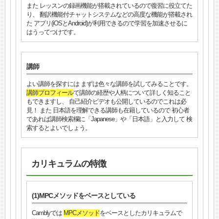
また レッスンの録画機能が搭載されているので復習に役立てた
り、 翻訳機能付チャットシステムなどの高度な機能が搭載され
た アプリ(iOSとAndroid)が利用できるので学習を加速させるに
はうってつけです。
講師
よい講師を探すには まずは色々な講師を試してみることです。
講師プロフィール
で講師の経歴や人柄について詳しく知ること
もできますし、 自己紹介ビデオも公開しているのでこれは必
見！ また 日本語を理解できる講師も在籍しているので 初心者
であれば講師検索欄に「Japanese」や「日本語」と入力して 検
索するとよいでしょう。
カリキュラムの特徴
(1)MPCメソッドをベースとしている
Camblyでは
MPCメソッド
をベースとしたカリキュラムで