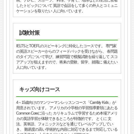
画、テレビ、スポーツ、 料理、子育て、地球などの生活に密着
したトピックについて 英語で会話をして多くの外人とコミュニ
ケーションを取りたい 人に向いています。
試験対策
IELTSとTOEFLのスピーキングに特化したコースです。 専門家
の英語スピーカーからのフィードバックを受けながら、 各問題
のタイプについて学び、練習問題で模擬試験を繰り返して スコ
アアップが狙えますので、将来の受験、留学、就職に 備えたい
人に向いています。
キッズ向けコース
4～15歳向けのマンツーマンレッスンコース「Cambly Kids」が
用意されています。 アメリカの小学校の学習指導要領にあたる
Common Coreに沿った カリキュラムで学習するため本場アメリ
カの英語学習が体験できるところが特徴的です。 とくに 文
法、英単語、フォニックスなどを通じてレベルアップしてい
き、 難易度の高い学術的な内容に対応できるまで対応している