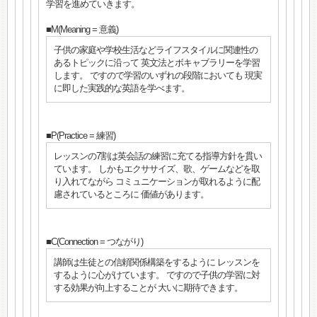
学習を進めていきます。
■M(Meaning = 意義)
子供の家庭や学校生活などライフスタイルに関連性の
あるトピックに沿って 英文法とボキャブラリーを学習
します。 ですので学習のいずれの段階においても 現実
に即した実践的な英語を学べます。
■P(Practice = 練習)
レッスンの7割は英会話の練習に充てる指導方針を貫い
ています。 しかもエクササイズ、歌、ゲームなどを取
り入れてながら コミュニケーションが取れるように配
慮されているところに 価値があります。
■C(Connection = つながり)
講師は生徒との信頼関係構築をするように レッスンを
するように心がけています。 ですので子供の学習に対
する効果が向上することが 大いに期待できます。