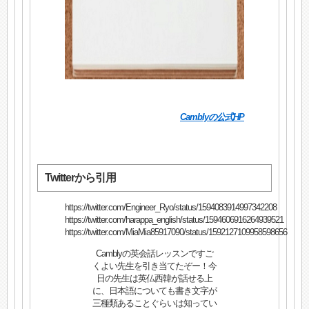
Camblyの公式HP
Twitterから引用
https://twitter.com/Engineer_Ryo/status/1594083914997342208
https://twitter.com/harappa_english/status/1594606916264939521
https://twitter.com/MiaMia85917090/status/1592127109958598656
Camblyの英会話レッスンですご
くよい先生を引き当てたぞー！今
日の先生は英仏西韓が話せる上
に、日本語についても書き文字が
三種類あることぐらいは知ってい