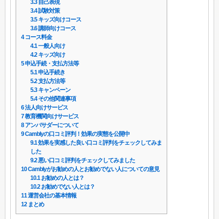
3.3
自己表現
3.4
試験対策
3.5
キッズ向けコース
3.6
講師向けコース
4
コース料金
4.1
一般人向け
4.2
キッズ向け
5
申込手続・支払方法等
5.1
申込手続き
5.2
支払方法等
5.3
キャンペーン
5.4
その他関連事項
6
法人向けサービス
7
教育機関向けサービス
8
アンバサダーについて
9
Camblyの口コミ評判！効果の実態を公開中
9.1
効果を実感した良い口コミ評判をチェックしてみま
した
9.2
悪い口コミ評判をチェックしてみました
10
Camblyがお勧めの人とお勧めでない人についての意見
10.1
お勧めの人とは？
10.2
お勧めでない人とは？
11
運営会社の基本情報
12
まとめ