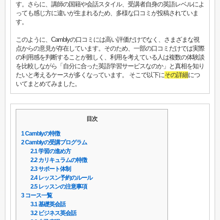
す。さらに、講師の国籍や会話スタイル、受講者自身の英語レベルによ
っても感じ方に違いが生まれるため、多様な口コミが投稿されていま
す。
このように、Camblyの口コミには高い評価だけでなく、さまざまな視
点からの意見が存在しています。そのため、一部の口コミだけでは実際
の利用感を判断することが難しく、利用を考えている人は複数の体験談
を比較しながら「自分に合った英語学習サービスなのか」と真相を知り
たいと考えるケースが多くなっています。 そこで以下に
その詳細
につ
いてまとめてみました。
目次
1
Camblyの特徴
2
Camblyの受講プログラム
2.1
学習の進め方
2.2
カリキュラムの特徴
2.3
サポート体制
2.4
レッスン予約のルール
2.5
レッスンの注意事項
3
コース一覧
3.1
基礎英会話
3.2
ビジネス英会話