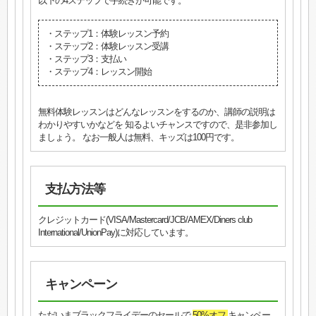
以下の4ステップで手続きが可能です。
・ステップ1：体験レッスン予約
・ステップ2：体験レッスン受講
・ステップ3：支払い
・ステップ4：レッスン開始
無料体験レッスンはどんなレッスンをするのか、講師の説明は
わかりやすいかなどを 知るよいチャンスですので、是非参加し
ましょう。 なお一般人は無料、キッズは100円です。
支払方法等
クレジットカード(VISA/Mastercard/JCB/AMEX/Diners club
International/UnionPay)に対応しています。
キャンペーン
ただいまブラックフライデーのセールで
50%オフ
キャンペー