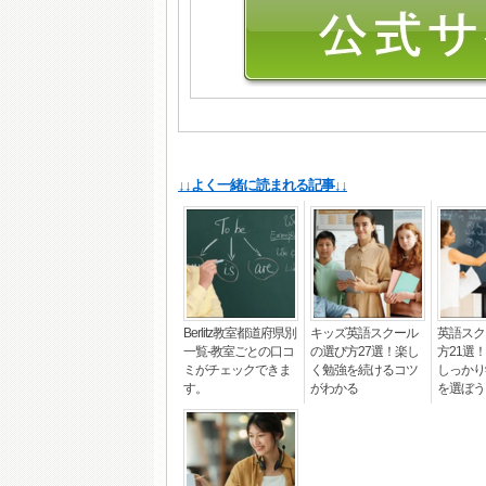
↓↓よく一緒に読まれる記事↓↓
Berlitz教室都道府県別
キッズ英語スクール
英語スク
一覧-教室ごとの口コ
の選び方27選！楽し
方21選
ミがチェックできま
く勉強を続けるコツ
しっかり
す。
がわかる
を選ぼう