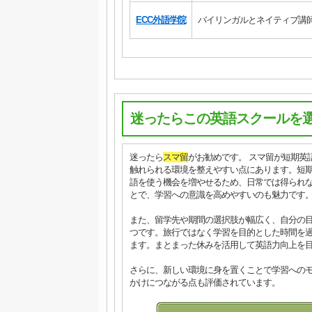
ECC外語学院
バイリンガルとネイティブ講
迷ったらこの英語スクールを
迷ったら
スマ留
がお勧めです。 スマ留が短期英
触れられる環境を整えやすい点にあります。短
語を使う機会を増やせるため、日常では得られ
とで、学習への意識を高めやすいのも魅力です
また、留学先や期間の選択肢が幅広く、自分の
つです。旅行ではなく学習を目的とした時間を
ます。まとまった休みを活用して英語力向上を
さらに、新しい環境に身を置くことで学習への
かけにつながる点も評価されています。