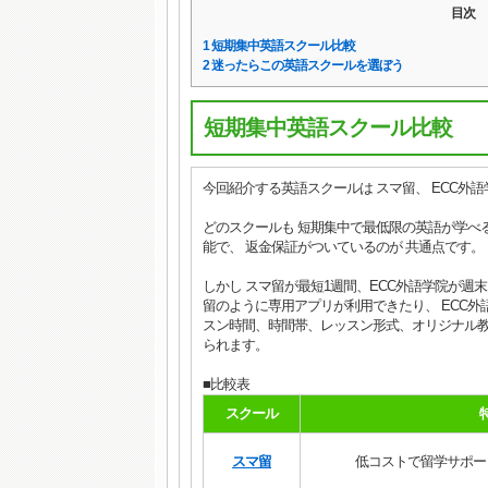
目次
1
短期集中英語スクール比較
2
迷ったらこの英語スクールを選ぼう
短期集中英語スクール比較
今回紹介する英語スクールは スマ留、 ECC外語
どのスクールも 短期集中で最低限の英語が学べる
能で、 返金保証がついているのが 共通点です。
しかし スマ留が最短1週間、ECC外語学院が週
留のように専用アプリが利用できたり、 ECC外
スン時間、時間帯、レッスン形式、オリジナル教
られます。
■比較表
スクール
スマ留
低コストで留学サポー