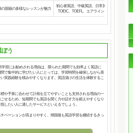
初心者英語、中級英語、日常英語、ビジネス英
師の国籍の多様なレッスンが魅力
TOEIC、TOEFL、エアライン、多言語、オー
選ぼう
語学習にお勧めされる理由は、限られた期間でも効率よく英語に
期間で集中的に学びたい人にとっては、学習時間を確保しながら英
ない実践経験を積みやすくなります。英語漬けの生活を体験するこ
。
目標や予算に合わせて計画を立てやすいことも支持される理由の一
過ごせるため、短期間でも英語を聞く力や話す力を鍛えやすくなり
目指したい人に適したサービスといえるでしょう。
モチベーションが高まりやすく、帰国後も英語学習を継続するきっ