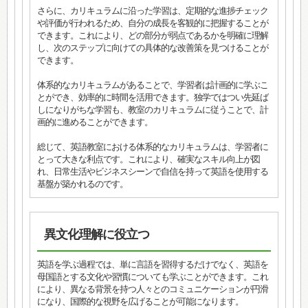
さらに、カリキュラムに沿った学習は、定期的な進捗チェック
や評価が行われるため、自分の成長を客観的に把握することが
できます。これにより、どの部分が弱点であるかを明確に理解
し、次のステップに向けての具体的な改善策を見つけることが
できます。
体系的なカリキュラムがあることで、学習者は計画的に学ぶこ
とができ、効率的に時間を活用できます。独学ではつい先延ば
しになりがちな学習も、教室のカリキュラムに従うことで、計
画的に進めることができます。
総じて、英語教室における体系的なカリキュラムは、学習者に
とって大きな利点です。これにより、確実なスキル向上が図
れ、日常生活やビジネスシーンで自信を持って英語を使用する
基盤が築かれるのです。
異文化理解に役立つ
英語を学ぶ過程では、単に言語を習得するだけでなく、英語を
母国語とする文化や習慣についても学ぶことができます。これ
により、異なる背景を持つ人々とのコミュニケーションが円滑
になり、国際的な視野を広げることが可能になります。