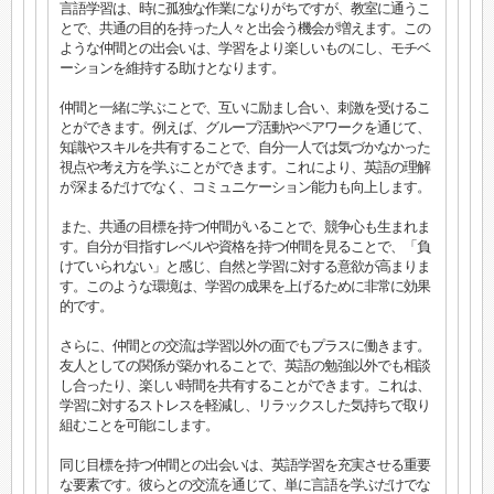
言語学習は、時に孤独な作業になりがちですが、教室に通うこ
とで、共通の目的を持った人々と出会う機会が増えます。この
ような仲間との出会いは、学習をより楽しいものにし、モチベ
ーションを維持する助けとなります。
仲間と一緒に学ぶことで、互いに励まし合い、刺激を受けるこ
とができます。例えば、グループ活動やペアワークを通じて、
知識やスキルを共有することで、自分一人では気づかなかった
視点や考え方を学ぶことができます。これにより、英語の理解
が深まるだけでなく、コミュニケーション能力も向上します。
また、共通の目標を持つ仲間がいることで、競争心も生まれま
す。自分が目指すレベルや資格を持つ仲間を見ることで、「負
けていられない」と感じ、自然と学習に対する意欲が高まりま
す。このような環境は、学習の成果を上げるために非常に効果
的です。
さらに、仲間との交流は学習以外の面でもプラスに働きます。
友人としての関係が築かれることで、英語の勉強以外でも相談
し合ったり、楽しい時間を共有することができます。これは、
学習に対するストレスを軽減し、リラックスした気持ちで取り
組むことを可能にします。
同じ目標を持つ仲間との出会いは、英語学習を充実させる重要
な要素です。彼らとの交流を通じて、単に言語を学ぶだけでな