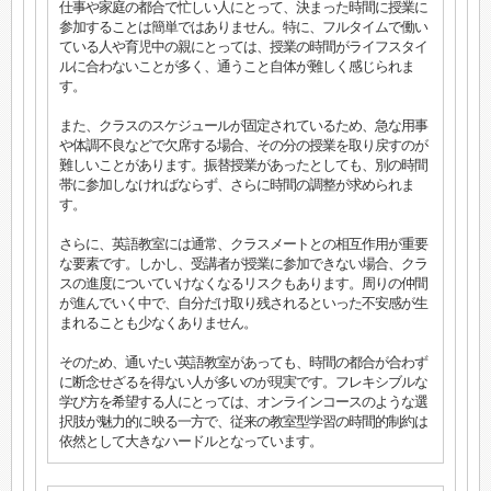
仕事や家庭の都合で忙しい人にとって、決まった時間に授業に
参加することは簡単ではありません。特に、フルタイムで働い
ている人や育児中の親にとっては、授業の時間がライフスタイ
ルに合わないことが多く、通うこと自体が難しく感じられま
す。
また、クラスのスケジュールが固定されているため、急な用事
や体調不良などで欠席する場合、その分の授業を取り戻すのが
難しいことがあります。振替授業があったとしても、別の時間
帯に参加しなければならず、さらに時間の調整が求められま
す。
さらに、英語教室には通常、クラスメートとの相互作用が重要
な要素です。しかし、受講者が授業に参加できない場合、クラ
スの進度についていけなくなるリスクもあります。周りの仲間
が進んでいく中で、自分だけ取り残されるといった不安感が生
まれることも少なくありません。
そのため、通いたい英語教室があっても、時間の都合が合わず
に断念せざるを得ない人が多いのが現実です。フレキシブルな
学び方を希望する人にとっては、オンラインコースのような選
択肢が魅力的に映る一方で、従来の教室型学習の時間的制約は
依然として大きなハードルとなっています。