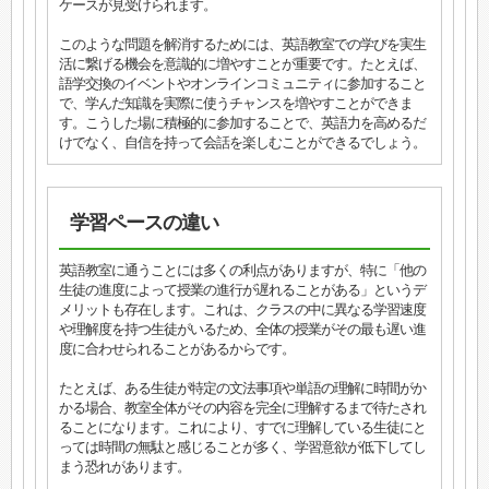
ケースが見受けられます。
このような問題を解消するためには、英語教室での学びを実生
活に繋げる機会を意識的に増やすことが重要です。たとえば、
語学交換のイベントやオンラインコミュニティに参加すること
で、学んだ知識を実際に使うチャンスを増やすことができま
す。こうした場に積極的に参加することで、英語力を高めるだ
けでなく、自信を持って会話を楽しむことができるでしょう。
学習ペースの違い
英語教室に通うことには多くの利点がありますが、特に「他の
生徒の進度によって授業の進行が遅れることがある」というデ
メリットも存在します。これは、クラスの中に異なる学習速度
や理解度を持つ生徒がいるため、全体の授業がその最も遅い進
度に合わせられることがあるからです。
たとえば、ある生徒が特定の文法事項や単語の理解に時間がか
かる場合、教室全体がその内容を完全に理解するまで待たされ
ることになります。これにより、すでに理解している生徒にと
っては時間の無駄と感じることが多く、学習意欲が低下してし
まう恐れがあります。