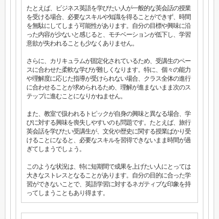
たとえば、ビジネス英語を学びたい人が一般的な英会話の授業
を受ける場合、必要なスキルや知識を得ることができず、時間
を無駄にしてしまう可能性があります。自分の目標や興味に沿
った内容が少ないと感じると、モチベーションが低下し、学習
意欲が失われることも少なくありません。
さらに、カリキュラムが固定化されているため、受講生のペー
スに合わせた柔軟な学びが難しくなります。特に、個々の能力
や理解度に応じた指導が受けられない場合、クラス全体の進行
に合わせることが求められるため、理解が進まないまま次のス
テップに進むことになりかねません。
また、教室で扱われるトピックが自身の興味と異なる場合、学
びに対する興味を喪失しやすいのも問題です。たとえば、旅行
英会話を学びたい受講生が、文化や歴史に関する授業ばかり受
けることになると、必要なスキルを習得できないまま時間が過
ぎてしまうでしょう。
このような状況は、特に短期間で成果を上げたい人にとっては
大きなストレスとなることがあります。自分の目的に合った学
習ができないことで、英語学習に対するネガティブな印象を持
ってしまうこともあり得ます。