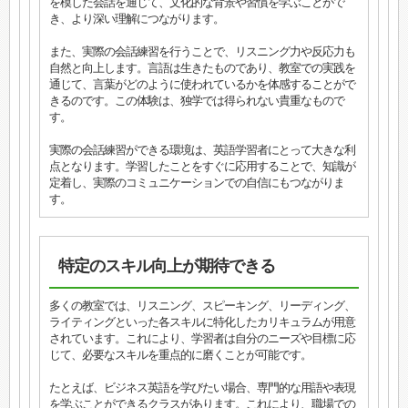
を模した会話を通じて、文化的な背景や習慣を学ぶことがで
き、より深い理解につながります。
また、実際の会話練習を行うことで、リスニング力や反応力も
自然と向上します。言語は生きたものであり、教室での実践を
通じて、言葉がどのように使われているかを体感することがで
きるのです。この体験は、独学では得られない貴重なもので
す。
実際の会話練習ができる環境は、英語学習者にとって大きな利
点となります。学習したことをすぐに応用することで、知識が
定着し、実際のコミュニケーションでの自信にもつながりま
す。
特定のスキル向上が期待できる
多くの教室では、リスニング、スピーキング、リーディング、
ライティングといった各スキルに特化したカリキュラムが用意
されています。これにより、学習者は自分のニーズや目標に応
じて、必要なスキルを重点的に磨くことが可能です。
たとえば、ビジネス英語を学びたい場合、専門的な用語や表現
を学ぶことができるクラスがあります。これにより、職場での