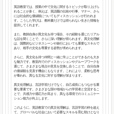
英語教室では、授業の中で文化に関するトピックが取り上げら
れることが多く、例えば、英語圏の伝統や行事、マナー、さら
には社会的な価値観についてもディスカッションが行われま
す。こうした学びは、教科書だけでは得られない生きた情報を
提供してくれます。
また、教師自身が異文化を持つ場合、その経験を通じたリアル
な話を聞くことで、さらに深い理解が得られます。異文化理解
は、国際的なビジネスシーンや旅行においても重要なスキルで
あり、相手の文化を尊重する姿勢が求められます。
さらに、異文化を持つ仲間と一緒に学ぶことができるのも大き
な魅力です。教室内でのディスカッションやグループワークを
通じて、さまざまな視点や意見を交換し合うことで、自分自身
の価値観を見直す機会にもなります。これにより、柔軟な思考
が養われ、異なる文化に対する理解が深まります。
異文化理解は、言語学習だけでなく、自己成長にもつながる重
要な要素です。さまざまな国や地域からの学習者と交流するこ
とで、共感力や適応力が高まり、異なる環境でのコミュニケー
ション能力が向上します。
このように、英語教室での異文化理解は、言語学習の枠を超え
て、グローバルな社会において必要なスキルを育む助けとなり