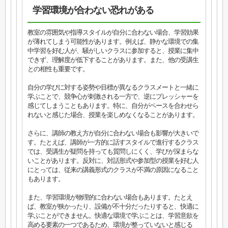
学習環境が合わない恐れがある
教室の雰囲気や指導スタイルが自分に合わない場合、学習効果
が薄れてしまう可能性があります。例えば、静かな環境での集
中学習を好む人が、騒がしいクラスに参加すると、授業に集中
できず、理解度が低下することがあります。また、他の受講生
との相性も重要です。
自分の学びに対する姿勢や目標が異なるクラスメートと一緒に
学ぶことで、競争心が刺激される一方で、逆にプレッシャーを
感じてしまうこともあります。特に、自分がペースを合わせら
れないと感じた場合、授業を楽しめなくなることがあります。
さらに、講師の教え方が自分に合わない場合も影響が大きいで
す。たとえば、講師が一方的に話すスタイルで進行するクラス
では、受講生が疑問を持っても質問しにくく、学びが深まらな
いことがあります。反対に、対話形式や参加型の授業を好む人
にとっては、従来の講義形式のクラスが不満の原因になること
もあります。
また、学習環境が物理的に合わない場合もあります。たとえ
ば、教室が狭かったり、設備が不十分だったりすると、快適に
学ぶことができません。快適な環境で学ぶことは、学習意欲を
高める要素の一つであるため、環境が整っていないと感じる