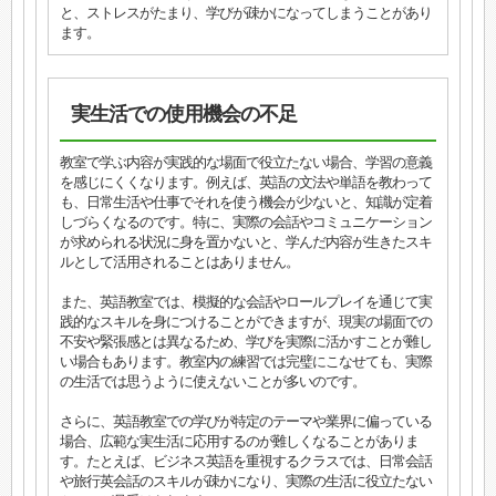
と、ストレスがたまり、学びが疎かになってしまうことがあり
ます。
実生活での使用機会の不足
教室で学ぶ内容が実践的な場面で役立たない場合、学習の意義
を感じにくくなります。例えば、英語の文法や単語を教わって
も、日常生活や仕事でそれを使う機会が少ないと、知識が定着
しづらくなるのです。特に、実際の会話やコミュニケーション
が求められる状況に身を置かないと、学んだ内容が生きたスキ
ルとして活用されることはありません。
また、英語教室では、模擬的な会話やロールプレイを通じて実
践的なスキルを身につけることができますが、現実の場面での
不安や緊張感とは異なるため、学びを実際に活かすことが難し
い場合もあります。教室内の練習では完璧にこなせても、実際
の生活では思うように使えないことが多いのです。
さらに、英語教室での学びが特定のテーマや業界に偏っている
場合、広範な実生活に応用するのが難しくなることがありま
す。たとえば、ビジネス英語を重視するクラスでは、日常会話
や旅行英会話のスキルが疎かになり、実際の生活に役立たない