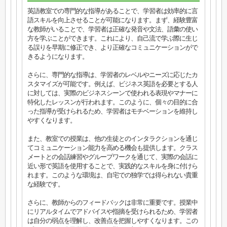
英語教室での専門的な指導があることで、学習者は効率的に言
語スキルを向上させることが可能になります。まず、経験豊富
な教師がいることで、学習者は正確な発音や文法、語彙の使い
方を学ぶことができます。これにより、自己流で学ぶ際に生じ
る誤りを早期に修正でき、より正確なコミュニケーションがで
きるようになります。
さらに、専門的な指導は、学習者のレベルやニーズに応じたカ
スタマイズが可能です。例えば、ビジネス英語を必要とする人
に対しては、実際のビジネスシーンで使われる表現やマナーに
特化したレッスンが行われます。このように、個々の目的に合
った指導が受けられるため、学習者はモチベーションを維持し
やすくなります。
また、教室での授業は、他の生徒とのインタラクションを通じ
てコミュニケーション能力を高める機会も提供します。クラス
メートとの会話練習やグループワークを通じて、実際の会話に
近い形で英語を使用することで、実践的なスキルを身に付けら
れます。このような環境は、自宅での独学では得られない貴重
な経験です。
さらに、教師からのフィードバックは非常に重要です。授業中
にリアルタイムでアドバイスや指摘を受けられるため、学習者
は自分の弱点を理解し、改善点を把握しやすくなります。この