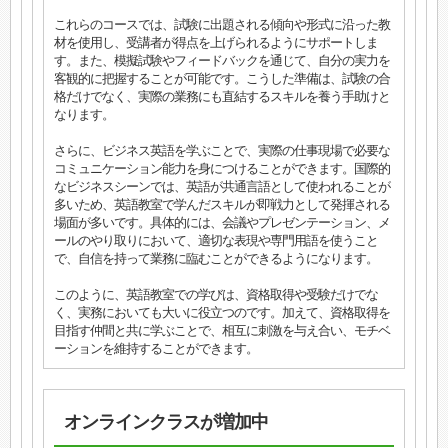
これらのコースでは、試験に出題される傾向や形式に沿った教
材を使用し、受講者が得点を上げられるようにサポートしま
す。また、模擬試験やフィードバックを通じて、自分の実力を
客観的に把握することが可能です。こうした準備は、試験の合
格だけでなく、実際の業務にも直結するスキルを養う手助けと
なります。
さらに、ビジネス英語を学ぶことで、実際の仕事現場で必要な
コミュニケーション能力を身につけることができます。国際的
なビジネスシーンでは、英語が共通言語として使われることが
多いため、英語教室で学んだスキルが即戦力として発揮される
場面が多いです。具体的には、会議やプレゼンテーション、メ
ールのやり取りにおいて、適切な表現や専門用語を使うこと
で、自信を持って業務に臨むことができるようになります。
このように、英語教室での学びは、資格取得や受験だけでな
く、実務においても大いに役立つのです。加えて、資格取得を
目指す仲間と共に学ぶことで、相互に刺激を与え合い、モチベ
ーションを維持することができます。
オンラインクラスが増加中