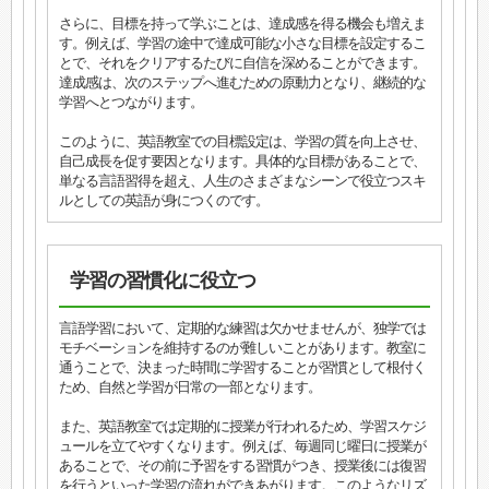
さらに、目標を持って学ぶことは、達成感を得る機会も増えま
す。例えば、学習の途中で達成可能な小さな目標を設定するこ
とで、それをクリアするたびに自信を深めることができます。
達成感は、次のステップへ進むための原動力となり、継続的な
学習へとつながります。
このように、英語教室での目標設定は、学習の質を向上させ、
自己成長を促す要因となります。具体的な目標があることで、
単なる言語習得を超え、人生のさまざまなシーンで役立つスキ
ルとしての英語が身につくのです。
学習の習慣化に役立つ
言語学習において、定期的な練習は欠かせませんが、独学では
モチベーションを維持するのが難しいことがあります。教室に
通うことで、決まった時間に学習することが習慣として根付く
ため、自然と学習が日常の一部となります。
また、英語教室では定期的に授業が行われるため、学習スケジ
ュールを立てやすくなります。例えば、毎週同じ曜日に授業が
あることで、その前に予習をする習慣がつき、授業後には復習
を行うといった学習の流れができあがります。このようなリズ