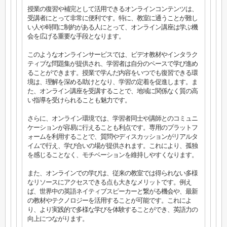
授業の復習や補完として活用できるオンラインコンテンツは、
受講者にとって非常に便利です。特に、教室に通うことが難し
い人や時間に制約がある人にとって、オンライン講座は学ぶ機
会を広げる重要な手段となります。
このようなオンラインサービスでは、ビデオ教材やインタラク
ティブな問題集が提供され、学習者は自分のペースで学び進め
ることができます。授業で学んだ内容をいつでも復習できる環
境は、理解を深める助けとなり、学習の定着を促進します。ま
た、オンライン講座を受講することで、地域に関係なく質の高
い指導を受けられることも魅力です。
さらに、オンライン環境では、学習者同士や講師とのコミュニ
ケーションが容易に行えることも利点です。専用のプラットフ
ォームを利用することで、質問やディスカッションがリアルタ
イムで行え、学び合いの場が提供されます。これにより、孤独
を感じることなく、モチベーションを維持しやすくなります。
また、オンラインでの学びは、従来の教室では得られない多様
なリソースにアクセスできる点も大きなメリットです。例え
ば、世界中の英語ネイティブスピーカーと繋がる機会や、最新
の教材やテクノロジーを活用することが可能です。これによ
り、より実践的で多様な学びを体験することができ、英語力の
向上につながります。