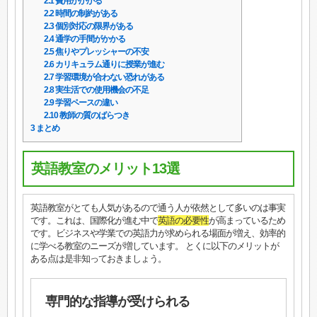
2.1
費用がかかる
2.2
時間の制約がある
2.3
個別対応の限界がある
2.4
通学の手間がかかる
2.5
焦りやプレッシャーの不安
2.6
カリキュラム通りに授業が進む
2.7
学習環境が合わない恐れがある
2.8
実生活での使用機会の不足
2.9
学習ペースの違い
2.10
教師の質のばらつき
3
まとめ
英語教室のメリット13選
英語教室がとても人気があるので通う人が依然として多いのは事実
です。これは、国際化が進む中で
英語の必要性
が高まっているため
です。ビジネスや学業での英語力が求められる場面が増え、効率的
に学べる教室のニーズが増しています。 とくに以下のメリットが
ある点は是非知っておきましょう。
専門的な指導が受けられる