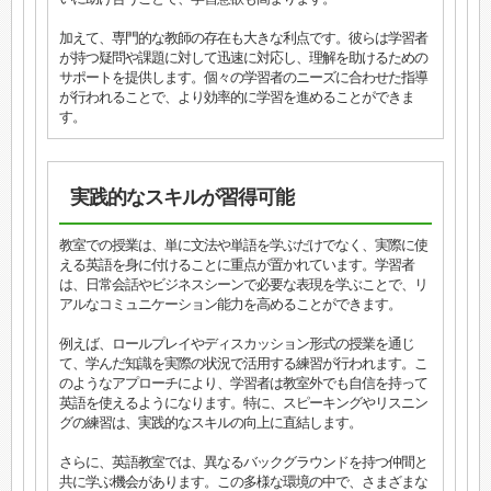
加えて、専門的な教師の存在も大きな利点です。彼らは学習者
が持つ疑問や課題に対して迅速に対応し、理解を助けるための
サポートを提供します。個々の学習者のニーズに合わせた指導
が行われることで、より効率的に学習を進めることができま
す。
実践的なスキルが習得可能
教室での授業は、単に文法や単語を学ぶだけでなく、実際に使
える英語を身に付けることに重点が置かれています。学習者
は、日常会話やビジネスシーンで必要な表現を学ぶことで、リ
アルなコミュニケーション能力を高めることができます。
例えば、ロールプレイやディスカッション形式の授業を通じ
て、学んだ知識を実際の状況で活用する練習が行われます。こ
のようなアプローチにより、学習者は教室外でも自信を持って
英語を使えるようになります。特に、スピーキングやリスニン
グの練習は、実践的なスキルの向上に直結します。
さらに、英語教室では、異なるバックグラウンドを持つ仲間と
共に学ぶ機会があります。この多様な環境の中で、さまざまな