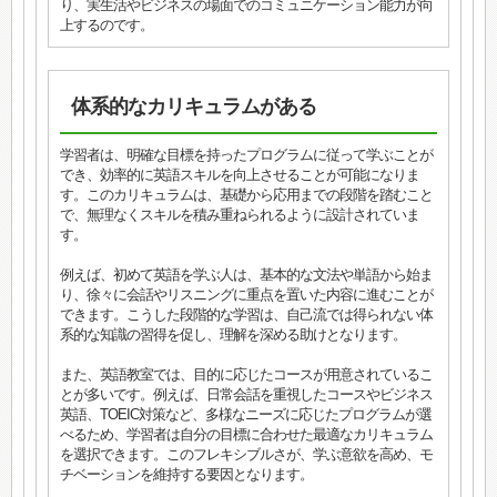
り、実生活やビジネスの場面でのコミュニケーション能力が向
上するのです。
体系的なカリキュラムがある
学習者は、明確な目標を持ったプログラムに従って学ぶことが
でき、効率的に英語スキルを向上させることが可能になりま
す。このカリキュラムは、基礎から応用までの段階を踏むこと
で、無理なくスキルを積み重ねられるように設計されていま
す。
例えば、初めて英語を学ぶ人は、基本的な文法や単語から始ま
り、徐々に会話やリスニングに重点を置いた内容に進むことが
できます。こうした段階的な学習は、自己流では得られない体
系的な知識の習得を促し、理解を深める助けとなります。
また、英語教室では、目的に応じたコースが用意されているこ
とが多いです。例えば、日常会話を重視したコースやビジネス
英語、TOEIC対策など、多様なニーズに応じたプログラムが選
べるため、学習者は自分の目標に合わせた最適なカリキュラム
を選択できます。このフレキシブルさが、学ぶ意欲を高め、モ
チベーションを維持する要因となります。