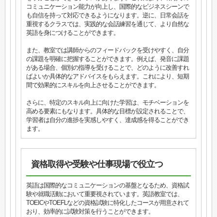
コミュニケーション能力が向上し、国際的なビジネスシーンで
も自信を持って対応できるようになります。逆に、日常会話を
重視するクラスでは、実践的な会話練習を通じて、より自然な
英語を身につけることができます。
また、教室では講師からのフィードバックを受けやすく、自分
の課題を明確に把握することができます。例えば、発音に課題
がある場合、個別の指導を受けることで、どのように改善すれ
ばよいか具体的なアドバイスをもらえます。これにより、短期
間で効果的にスキルを向上させることができます。
さらに、特定のスキル向上に向けた学習は、モチベーションを
高める要素にもなります。具体的な目標が設定されることで、
学習者は自分の進捗を実感しやすく、達成感を得ることができ
ます。
資格取得や受験や仕事現場で役立つ
英語は国際的なコミュニケーションの基盤となるため、資格試
験や就職活動において重要視されています。英語教室では、
TOEICやTOEFLなどの資格試験に特化したコースが用意されて
おり、効率的に試験対策を行うことができます。