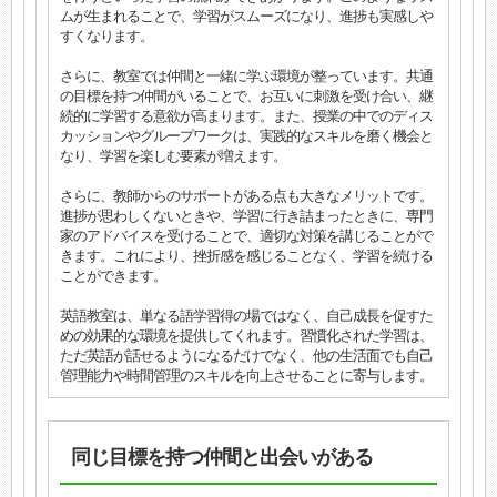
ムが生まれることで、学習がスムーズになり、進捗も実感しや
すくなります。
さらに、教室では仲間と一緒に学ぶ環境が整っています。共通
の目標を持つ仲間がいることで、お互いに刺激を受け合い、継
続的に学習する意欲が高まります。また、授業の中でのディス
カッションやグループワークは、実践的なスキルを磨く機会と
なり、学習を楽しむ要素が増えます。
さらに、教師からのサポートがある点も大きなメリットです。
進捗が思わしくないときや、学習に行き詰まったときに、専門
家のアドバイスを受けることで、適切な対策を講じることがで
きます。これにより、挫折感を感じることなく、学習を続ける
ことができます。
英語教室は、単なる語学習得の場ではなく、自己成長を促すた
めの効果的な環境を提供してくれます。習慣化された学習は、
ただ英語が話せるようになるだけでなく、他の生活面でも自己
管理能力や時間管理のスキルを向上させることに寄与します。
同じ目標を持つ仲間と出会いがある