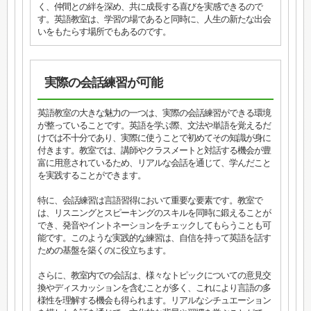
く、仲間との絆を深め、共に成長する喜びを実感できるので
す。英語教室は、学習の場であると同時に、人生の新たな出会
いをもたらす場所でもあるのです。
実際の会話練習が可能
英語教室の大きな魅力の一つは、実際の会話練習ができる環境
が整っていることです。英語を学ぶ際、文法や単語を覚えるだ
けでは不十分であり、実際に使うことで初めてその知識が身に
付きます。教室では、講師やクラスメートと対話する機会が豊
富に用意されているため、リアルな会話を通じて、学んだこと
を実践することができます。
特に、会話練習は言語習得において重要な要素です。教室で
は、リスニングとスピーキングのスキルを同時に鍛えることが
でき、発音やイントネーションをチェックしてもらうことも可
能です。このような実践的な練習は、自信を持って英語を話す
ための基盤を築くのに役立ちます。
さらに、教室内での会話は、様々なトピックについての意見交
換やディスカッションを含むことが多く、これにより言語の多
様性を理解する機会も得られます。リアルなシチュエーション