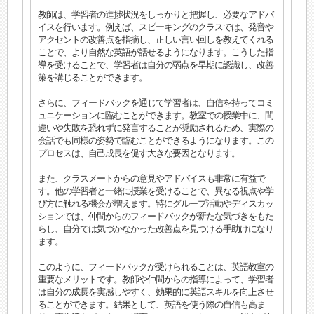
教師は、学習者の進捗状況をしっかりと把握し、必要なアドバ
イスを行います。例えば、スピーキングのクラスでは、発音や
アクセントの改善点を指摘し、正しい言い回しを教えてくれる
ことで、より自然な英語が話せるようになります。こうした指
導を受けることで、学習者は自分の弱点を早期に認識し、改善
策を講じることができます。
さらに、フィードバックを通じて学習者は、自信を持ってコミ
ュニケーションに臨むことができます。教室での授業中に、間
違いや失敗を恐れずに発言することが奨励されるため、実際の
会話でも同様の姿勢で臨むことができるようになります。この
プロセスは、自己成長を促す大きな要因となります。
また、クラスメートからの意見やアドバイスも非常に有益で
す。他の学習者と一緒に授業を受けることで、異なる視点や学
び方に触れる機会が増えます。特にグループ活動やディスカッ
ションでは、仲間からのフィードバックが新たな気づきをもた
らし、自分では気づかなかった改善点を見つける手助けになり
ます。
このように、フィードバックが受けられることは、英語教室の
重要なメリットです。教師や仲間からの指導によって、学習者
は自分の成長を実感しやすく、効果的に英語スキルを向上させ
ることができます。結果として、英語を使う際の自信も高ま