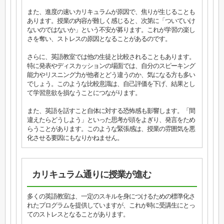
また、進度の速いカリキュラムが原因で、焦りが生じることも
あります。授業の内容が難しく感じると、次第に「ついていけ
ないのではないか」という不安が募ります。これが学習の楽し
さを奪い、ストレスの原因となることがあるのです。
さらに、英語教室では他の生徒と比較されることもあります。
特に発表やディスカッションの場面では、自分のスピーキング
能力やリスニング力が他者とどう違うのか、気になる方も多い
でしょう。このような比較意識は、自己評価を下げ、結果とし
て学習意欲を損なうことにつながります。
また、英語を話すこと自体に対する恐怖感も影響します。「間
違えたらどうしよう」といった思考が頭をよぎり、発言をため
らうことがあります。このような緊張感は、授業の雰囲気を悪
化させる要因にもなりかねません。
カリキュラム通りに授業が進む
多くの英語教室は、一定のスキルを身につけるための標準化さ
れたプログラムを提供していますが、これが時に受講生にとっ
てのストレスとなることがあります。