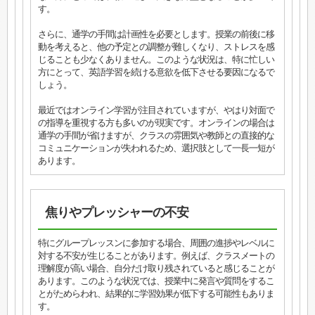
す。
さらに、通学の手間は計画性を必要とします。授業の前後に移
動を考えると、他の予定との調整が難しくなり、ストレスを感
じることも少なくありません。このような状況は、特に忙しい
方にとって、英語学習を続ける意欲を低下させる要因になるで
しょう。
最近ではオンライン学習が注目されていますが、やはり対面で
の指導を重視する方も多いのが現実です。オンラインの場合は
通学の手間が省けますが、クラスの雰囲気や教師との直接的な
コミュニケーションが失われるため、選択肢として一長一短が
あります。
焦りやプレッシャーの不安
特にグループレッスンに参加する場合、周囲の進捗やレベルに
対する不安が生じることがあります。例えば、クラスメートの
理解度が高い場合、自分だけ取り残されていると感じることが
あります。このような状況では、授業中に発言や質問をするこ
とがためらわれ、結果的に学習効果が低下する可能性もありま
す。