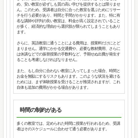
め、安い教室が必ずしも質の高い学びを提供するとは限りませ
ん。このため、受講者は自分に合った教室を選ぶためにリサー
チを行う必要があり、時間と手間がかかります。また、特に有
名な講師や評判の良い教室は、料金が高く設定されていること
が多く、経済的な理由から選択肢が限られてしまうこともあり
ます。
さらに、英語教室に通うことによる費用は、授業料だけにとど
まりません。通学にかかる交通費や、必要な教材費用、さらに
は休講などでの振替授業の手数料など、予期せぬ出費が発生す
ることも考慮しなければなりません。
また、もし自分に合わない教室に入ってしまった場合、時間と
お金を無駄にするリスクもあります。このような状況を避ける
ためには、まず体験授業を受けることが推奨されますが、これ
自体も追加の費用がかかる場合があります。
時間の制約がある
多くの教室では、定められた時間に授業が行われるため、受講
者はそのスケジュールに合わせて通う必要があります。