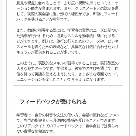
意見や視点に触れることで、より広い視野を持ったコミュニケ
ーション能力が育まれます。また、クラスメートとの対話を通
じて、実際の英会話に近い形での練習ができ、即座にフィード
バックを受けることが可能です。
また、教師が指導する際には、学習者の実際のニーズに基づい
た指導が行われるため、必要なスキルを効率的に身に付けるこ
とができます。例えば、旅行に行くためのフレーズや、ビジネ
スメールを書くための表現など、具体的な目的に合わせたカリ
キュラムが提供されることが多いです。
このように、実践的なスキルが習得できることは、英語教室の
大きな魅力の一つです。学習者は、教室での学びを通じて、自
信を持って英語を使えるようになり、さまざまな場面でのコミ
ュニケーションを楽しむことができるようになります。
フィードバックが受けられる
学習者は、自分の発音や文法の使い方、会話の流れなどについ
て、専門の指導者から具体的な指摘を受けることができます。
このリアルタイムでのフィードバックは、自学自習では得られ
ない貴重な情報源です。