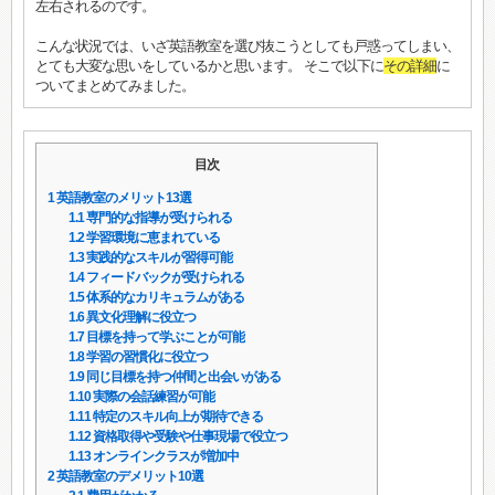
左右されるのです。
こんな状況では、いざ英語教室を選び抜こうとしても戸惑ってしまい、
とても大変な思いをしているかと思います。 そこで以下に
その詳細
に
ついてまとめてみました。
目次
1
英語教室のメリット13選
1.1
専門的な指導が受けられる
1.2
学習環境に恵まれている
1.3
実践的なスキルが習得可能
1.4
フィードバックが受けられる
1.5
体系的なカリキュラムがある
1.6
異文化理解に役立つ
1.7
目標を持って学ぶことが可能
1.8
学習の習慣化に役立つ
1.9
同じ目標を持つ仲間と出会いがある
1.10
実際の会話練習が可能
1.11
特定のスキル向上が期待できる
1.12
資格取得や受験や仕事現場で役立つ
1.13
オンラインクラスが増加中
2
英語教室のデメリット10選